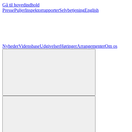
Gå til hovedindhold
Presse
Puljer
Inspektorrapporter
Selvbetjening
English
Nyheder
Vidensbase
Udgivelser
Høringer
Arrangementer
Om os