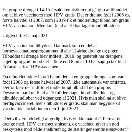
En gruppe drenge i 14-15-årsalderen risikerer at gå glip af tilbuddet
om at blive vaccineret mod HPV gratis. Det er drenge født i 2006 og
første halvdel af 2007, som i 2019 fik et midlertidigt tilbud om gratis
HPV-vaccination. Men kun 6 ud af 10 har taget imod tilbuddet.
Udgivet d. 31. maj 2021
HPV-vaccination tilbydes i Danmark som en del af
børnevaccinationsprogrammet til alle 12-årige drenge og piger.
Tilbuddet til drenge blev indført i 2019, og generelt har drengene
taget rigtig godt imod det – flere end 8 ud af 10 har sagt ja tak til at
få første stik af HPV-vaccinen.
Da tilbuddet trådte i kraft betød det, at en gruppe drenge, som var
født i 2006 og første halvdel af 2007, ikke automatisk var omfattet.
Derfor blev der indført et midlertidigt tilbud til den gruppe.
Desværre har kun 6 ud af 10 af dem taget imod tilbuddet, og
tilbuddet udløber ved udgangen af 2021. Hvis man skal nå at blive
færdigvaccineret, mens tilbuddet er gratis, skal man begynde sit
vaccinationsforløb inden den 1. juli 2021.
”Det vil være virkeligt ærgerligt, hvis vi ikke når at få flere af de
drenge med. HPV er meget smitsom, og vaccinen giver en god
beskyttelse mod både analkræft og de stærkt generende kønsvorter,”