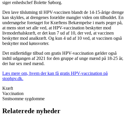
siger enhedschef Bolette Søborg.
Den lave tilslutning til HPV-vaccinen blandt de 14-15-årige drenge
kan skyldes, at drengenes forældre mangler viden om tilbuddet. En
undersøgelse foretaget for Kræftens Bekæmpelse i marts peger på,
at mens stort set alle ved, at HPV-vaccination beskytter mod
livmoderhalskræft, er det kun 7 ud af 10, der ved, at vaccinen
beskytter mod analkræft. Og kun 4 ud af 10 ved, at vaccinen også
beskytter mod kønsvorter.
Det midlertidige tilbud om gratis HPV-vaccination gælder også
indtil udgangen af 2021 for den gruppe af unge mænd på 18-25 år,
der har sex med mænd.
Læs mere om, hvem der kan få gratis HPV-vaccination på
stophpv.dk.
Kræft
Vaccination
Smitsomme sygdomme
Relaterede nyheder