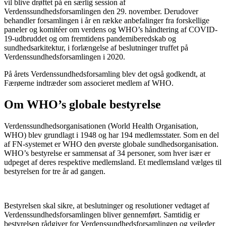
vil blive drøftet på en særlig session af
Verdenssundhedsforsamlingen den 29. november. Derudover
behandler forsamlingen i år en række anbefalinger fra forskellige
paneler og komitéer om verdens og WHO’s håndtering af COVID-
19-udbruddet og om fremtidens pandemiberedskab og
sundhedsarkitektur, i forlængelse af beslutninger truffet på
Verdenssundhedsforsamlingen i 2020.
På årets Verdenssundhedsforsamling blev det også godkendt, at
Færøerne indtræder som associeret medlem af WHO.
Om WHO’s globale bestyrelse
Verdenssundhedsorganisationen (World Health Organisation,
WHO) blev grundlagt i 1948 og har 194 medlemsstater. Som en del
af FN-systemet er WHO den øverste globale sundhedsorganisation.
WHO’s bestyrelse er sammensat af 34 personer, som hver især er
udpeget af deres respektive medlemsland. Et medlemsland vælges til
bestyrelsen for tre år ad gangen.
Bestyrelsen skal sikre, at beslutninger og resolutioner vedtaget af
Verdenssundhedsforsamlingen bliver gennemført. Samtidig er
bestyrelsen rådgiver for Verdenssundhedsforsamlingen og vejleder