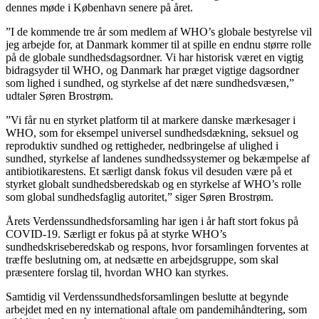
dennes møde i København senere på året.
”I de kommende tre år som medlem af WHO’s globale bestyrelse vil
jeg arbejde for, at Danmark kommer til at spille en endnu større rolle
på de globale sundhedsdagsordner. Vi har historisk været en vigtig
bidragsyder til WHO, og Danmark har præget vigtige dagsordner
som lighed i sundhed, og styrkelse af det nære sundhedsvæsen,”
udtaler Søren Brostrøm.
”Vi får nu en styrket platform til at markere danske mærkesager i
WHO, som for eksempel universel sundhedsdækning, seksuel og
reproduktiv sundhed og rettigheder, nedbringelse af ulighed i
sundhed, styrkelse af landenes sundhedssystemer og bekæmpelse af
antibiotikarestens. Et særligt dansk fokus vil desuden være på et
styrket globalt sundhedsberedskab og en styrkelse af WHO’s rolle
som global sundhedsfaglig autoritet,” siger Søren Brostrøm.
Årets Verdenssundhedsforsamling har igen i år haft stort fokus på
COVID-19. Særligt er fokus på at styrke WHO’s
sundhedskriseberedskab og respons, hvor forsamlingen forventes at
træffe beslutning om, at nedsætte en arbejdsgruppe, som skal
præsentere forslag til, hvordan WHO kan styrkes.
Samtidig vil Verdenssundhedsforsamlingen beslutte at begynde
arbejdet med en ny international aftale om pandemihåndtering, som