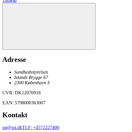
Tilmeld
Adresse
Sundhedsstyrelsen
Islands Brygge 67
2300
København
S
CVR
:
DK12070918
EAN
:
5798000363007
Kontakt
sst@sst.dk
TLF
:
+4572227400