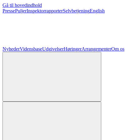
Gå til hovedindhold
Presse
Puljer
Inspektorrapporter
Selvbetjening
English
Nyheder
Vidensbase
Udgivelser
Høringer
Arrangementer
Om os