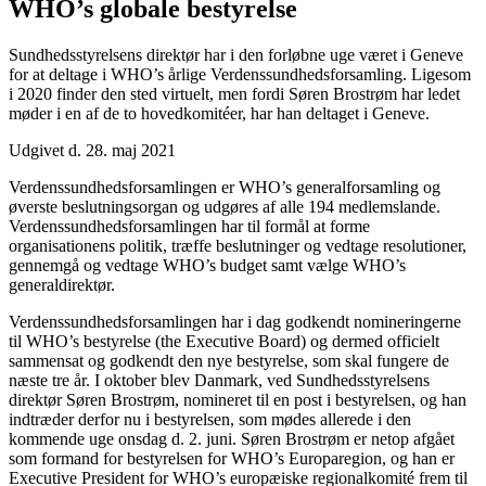
WHO’s globale bestyrelse
Sundhedsstyrelsens direktør har i den forløbne uge været i Geneve
for at deltage i WHO’s årlige Verdenssundhedsforsamling. Ligesom
i 2020 finder den sted virtuelt, men fordi Søren Brostrøm har ledet
møder i en af de to hovedkomitéer, har han deltaget i Geneve.
Udgivet d. 28. maj 2021
Verdenssundheds­forsamlingen er WHO’s generalforsamling og
øverste beslutningsorgan og udgøres af alle 194 medlemslande.
Verdenssundhedsforsamlingen har til formål at forme
organisationens politik, træffe beslutninger og vedtage resolutioner,
gennemgå og vedtage WHO’s budget samt vælge WHO’s
generaldirektør.
Verdenssundhedsforsamlingen har i dag godkendt nomineringerne
til WHO’s bestyrelse (the Executive Board) og dermed officielt
sammensat og godkendt den nye bestyrelse, som skal fungere de
næste tre år. I oktober blev Danmark, ved Sundhedsstyrelsens
direktør Søren Brostrøm, nomineret til en post i bestyrelsen, og han
indtræder derfor nu i bestyrelsen, som mødes allerede i den
kommende uge onsdag d. 2. juni. Søren Brostrøm er netop afgået
som formand for bestyrelsen for WHO’s Europaregion, og han er
Executive President for WHO’s europæiske regionalkomité frem til