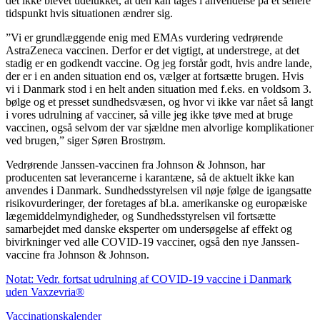
det ikke blevet udelukket, at den kan tages i anvendelse på et senere
tidspunkt hvis situationen ændrer sig.
”Vi er grundlæggende enig med EMAs vurdering vedrørende
AstraZeneca vaccinen. Derfor er det vigtigt, at understrege, at det
stadig er en godkendt vaccine. Og jeg forstår godt, hvis andre lande,
der er i en anden situation end os, vælger at fortsætte brugen. Hvis
vi i Danmark stod i en helt anden situation med f.eks. en voldsom 3.
bølge og et presset sundhedsvæsen, og hvor vi ikke var nået så langt
i vores udrulning af vacciner, så ville jeg ikke tøve med at bruge
vaccinen, også selvom der var sjældne men alvorlige komplikationer
ved brugen,” siger Søren Brostrøm.
Vedrørende Janssen-vaccinen fra Johnson & Johnson, har
producenten sat leverancerne i karantæne, så de aktuelt ikke kan
anvendes i Danmark. Sundhedsstyrelsen vil nøje følge de igangsatte
risikovurderinger, der foretages af bl.a. amerikanske og europæiske
lægemiddelmyndigheder, og Sundhedsstyrelsen vil fortsætte
samarbejdet med danske eksperter om undersøgelse af effekt og
bivirkninger ved alle COVID-19 vacciner, også den nye Janssen-
vaccine fra Johnson & Johnson.
Notat: Vedr. fortsat udrulning af COVID-19 vaccine i Danmark
uden Vaxzevria®
Vaccinationskalender