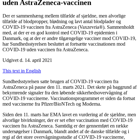
uden AstraZeneca-vaccinen
Der er sammenhæng mellem tilfælde af sjældne, men alvorlige
tilfælde af blodpropper, blødning og lavt antal blodplader og
COVID-19 vaccinen fra AstraZeneca (Vaxzevria®). Sammenholdt
med, at der er en god kontrol med COVID-19 epidemien i
Danmark, og at der er andre tilgængelige vacciner mod COVID-19,
har Sundhedsstyrelsen besluttet at fortsætte vaccinationen mod
COVID-19 uden vaccinen fra AstraZeneca.
Udgivet d. 14. april 2021
This text in English
Sundhedsstyrelsen satte brugen af COVID-19 vaccinen fra
AstraZeneca på pause den 11. marts 2021. Det skete på baggrund af
bekymrende signaler fra den løbende sikkerhedsovervågning af
COVID-19 vaccinerne. Vaccinationsprogrammet er siden da fortsat
med vaccinerne fra Pfizer/BioNTech og Moderna.
Siden den 11. marts har EMA lavet en vurdering af de sjældne, men
alvorlige bivirkninger, der er set efter vaccination med COVID-19
vaccinen fra AstraZeneca. Samtidig er der gennemført en række
undersøgelser i Danmark, blandt andet af de danske tilfælde og i
regi af det store overvågningsstudie af COVID-19 vaccinerne,