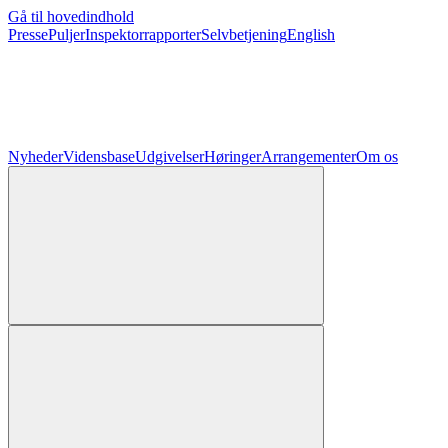
Gå til hovedindhold
Presse
Puljer
Inspektorrapporter
Selvbetjening
English
Nyheder
Vidensbase
Udgivelser
Høringer
Arrangementer
Om os