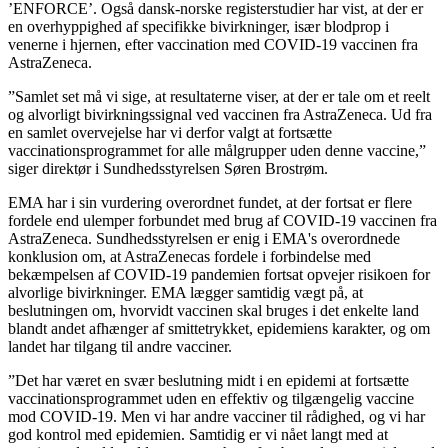
’ENFORCE’. Også dansk-norske registerstudier har vist, at der er
en overhyppighed af specifikke bivirkninger, især blodprop i
venerne i hjernen, efter vaccination med COVID-19 vaccinen fra
AstraZeneca.
”Samlet set må vi sige, at resultaterne viser, at der er tale om et reelt
og alvorligt bivirkningssignal ved vaccinen fra AstraZeneca. Ud fra
en samlet overvejelse har vi derfor valgt at fortsætte
vaccinationsprogrammet for alle målgrupper uden denne vaccine,”
siger direktør i Sundhedsstyrelsen Søren Brostrøm.
EMA har i sin vurdering overordnet fundet, at der fortsat er flere
fordele end ulemper forbundet med brug af COVID-19 vaccinen fra
AstraZeneca. Sundhedsstyrelsen er enig i EMA's overordnede
konklusion om, at AstraZenecas fordele i forbindelse med
bekæmpelsen af COVID-19 pandemien fortsat opvejer risikoen for
alvorlige bivirkninger. EMA lægger samtidig vægt på, at
beslutningen om, hvorvidt vaccinen skal bruges i det enkelte land
blandt andet afhænger af smittetrykket, epidemiens karakter, og om
landet har tilgang til andre vacciner.
”Det har været en svær beslutning midt i en epidemi at fortsætte
vaccinationsprogrammet uden en effektiv og tilgængelig vaccine
mod COVID-19. Men vi har andre vacciner til rådighed, og vi har
god kontrol med epidemien. Samtidig er vi nået langt med at