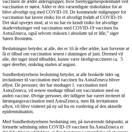
vaccinere de ældre aldersgrupper, hvor forebyggelsespotentialet ved
vaccination er størst. Alder er den væsentligste risikofaktor for at
blive alvorligt syg med COVID-19. De kommende målgrupper for
vaccination har lavere risiko for et alvorligt forløb af COVID-19.
Det skal opvejes mod, at vi nu har en kendt risiko for alvorlige
skadevirkninger ved vaccination med COVID-19 vaccinen fra
AstraZeneca, også selvom risikoen i absolutte tal er lille,” siger
Søren Brostrøm.
Beslutningen betyder, at alle, der er 16 år eller ældre, kan forvente at
få et tilbud om vaccination senest i slutningen af juni. Dermed vil
alle, der tager imod tilbuddet, kunne være færdigvaccineret ca. 5
uger derefter, omkring starten af august.
Sundhedsstyrelsens beslutning betyder, at alle bookede tider og
invitationer til vaccination med vaccinen fra AstraZeneca bliver
aflyst. De personer, der har modtaget 1. vaccination med
AstraZeneca, vil senere modtage tilbud om vaccination med en
anden vaccine. Øvrige personer, der tidligere har været inviteret til
førstegangsvaccination med AstraZeneca, men fik invitationen
aflyst, vil blive visiteret på ny ud fra en vurdering af den aktuelle
epidemisituation.
Med Sundhedsstyrelsens beslutning om, på nuværende tidspunkt, at
fortsætte udrulning uden COVID-19 vaccinen fra AstraZeneca er