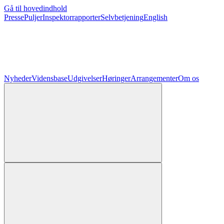
Gå til hovedindhold
Presse
Puljer
Inspektorrapporter
Selvbetjening
English
Nyheder
Vidensbase
Udgivelser
Høringer
Arrangementer
Om os