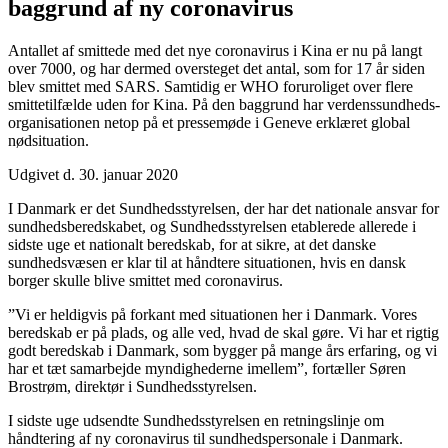
baggrund af ny coronavirus
Antallet af smittede med det nye coronavirus i Kina er nu på langt
over 7000, og har dermed oversteget det antal, som for 17 år siden
blev smittet med SARS. Samtidig er WHO foruroliget over flere
smittetilfælde uden for Kina. På den baggrund har verdenssundheds­
organisationen netop på et pressemøde i Geneve erklæret global
nødsituation.
Udgivet d. 30. januar 2020
I Danmark er det Sundhedsstyrelsen, der har det nationale ansvar for
sundhedsberedskabet, og Sundhedsstyrelsen etablerede allerede i
sidste uge et nationalt beredskab, for at sikre, at det danske
sundhedsvæsen er klar til at håndtere situationen, hvis en dansk
borger skulle blive smittet med coronavirus.
”Vi er heldigvis på forkant med situationen her i Danmark. Vores
beredskab er på plads, og alle ved, hvad de skal gøre. Vi har et rigtig
godt beredskab i Danmark, som bygger på mange års erfaring, og vi
har et tæt samarbejde myndighederne imellem”, fortæller Søren
Brostrøm, direktør i Sundhedsstyrelsen.
I sidste uge udsendte Sundhedsstyrelsen en retningslinje om
håndtering af ny coronavirus til sundhedspersonale i Danmark.