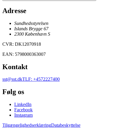
Adresse
Sundhedsstyrelsen
Islands Brygge 67
2300
København
S
CVR
:
DK12070918
EAN
:
5798000363007
Kontakt
sst@sst.dk
TLF
:
+4572227400
Følg os
LinkedIn
Facebook
Instagram
Tilgængelighedserklæring
Databeskyttelse