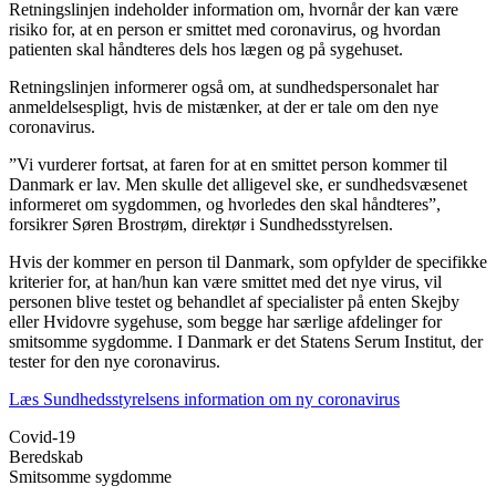
Retningslinjen indeholder information om, hvornår der kan være
risiko for, at en person er smittet med coronavirus, og hvordan
patienten skal håndteres dels hos lægen og på sygehuset.
Retningslinjen informerer også om, at sundhedspersonalet har
anmeldelsespligt, hvis de mistænker, at der er tale om den nye
coronavirus.
”Vi vurderer fortsat, at faren for at en smittet person kommer til
Danmark er lav. Men skulle det alligevel ske, er sundhedsvæsenet
informeret om sygdommen, og hvorledes den skal håndteres”,
forsikrer Søren Brostrøm, direktør i Sundhedsstyrelsen.
Hvis der kommer en person til Danmark, som opfylder de specifikke
kriterier for, at han/hun kan være smittet med det nye virus, vil
personen blive testet og behandlet af specialister på enten Skejby
eller Hvidovre sygehuse, som begge har særlige afdelinger for
smitsomme sygdomme. I Danmark er det Statens Serum Institut, der
tester for den nye coronavirus.
Læs Sundhedsstyrelsens information om ny coronavirus
Covid-19
Beredskab
Smitsomme sygdomme