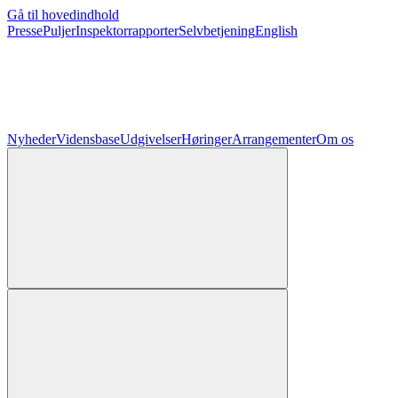
Gå til hovedindhold
Presse
Puljer
Inspektorrapporter
Selvbetjening
English
Nyheder
Vidensbase
Udgivelser
Høringer
Arrangementer
Om os