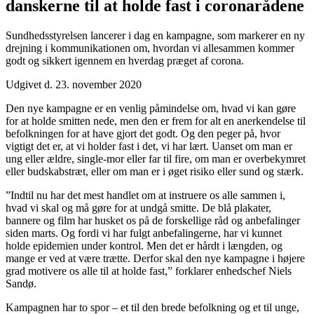
danskerne til at holde fast i coronarådene
Sundhedsstyrelsen lancerer i dag en kampagne, som markerer en ny
drejning i kommunikationen om, hvordan vi allesammen kommer
godt og sikkert igennem en hverdag præget af corona.
Udgivet d. 23. november 2020
Den nye kampagne er en venlig påmindelse om, hvad vi kan gøre
for at holde smitten nede, men den er frem for alt en anerkendelse til
befolkningen for at have gjort det godt. Og den peger på, hvor
vigtigt det er, at vi holder fast i det, vi har lært. Uanset om man er
ung eller ældre, single-mor eller far til fire, om man er overbekymret
eller budskabstræt, eller om man er i øget risiko eller sund og stærk.
”Indtil nu har det mest handlet om at instruere os alle sammen i,
hvad vi skal og må gøre for at undgå smitte. De blå plakater,
bannere og film har husket os på de forskellige råd og anbefalinger
siden marts. Og fordi vi har fulgt anbefalingerne, har vi kunnet
holde epidemien under kontrol. Men det er hårdt i længden, og
mange er ved at være trætte. Derfor skal den nye kampagne i højere
grad motivere os alle til at holde fast,” forklarer enhedschef Niels
Sandø.
Kampagnen har to spor – et til den brede befolkning og et til unge,