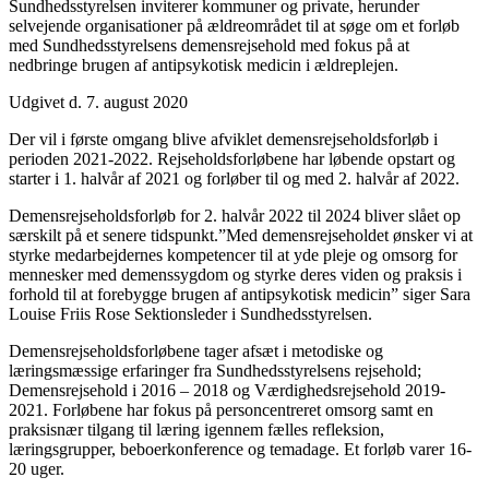
Sundhedsstyrelsen inviterer kommuner og private, herunder
selvejende organisationer på ældreområdet til at søge om et forløb
med Sundhedsstyrelsens demensrejsehold med fokus på at
nedbringe brugen af antipsykotisk medicin i ældreplejen.
Udgivet d. 7. august 2020
Der vil i første omgang blive afviklet demensrejseholdsforløb i
perioden 2021-2022. Rejseholdsforløbene har løbende opstart og
starter i 1. halvår af 2021 og forløber til og med 2. halvår af 2022.
Demensrejseholdsforløb for 2. halvår 2022 til 2024 bliver slået op
særskilt på et senere tidspunkt.”Med demensrejseholdet ønsker vi at
styrke medarbejdernes kompetencer til at yde pleje og omsorg for
mennesker med demenssygdom og styrke deres viden og praksis i
forhold til at forebygge brugen af antipsykotisk medicin” siger Sara
Louise Friis Rose Sektionsleder i Sundhedsstyrelsen.
Demensrejseholdsforløbene tager afsæt i metodiske og
læringsmæssige erfaringer fra Sundhedsstyrelsens rejsehold;
Demensrejsehold i 2016 – 2018 og Værdighedsrejsehold 2019-
2021. Forløbene har fokus på personcentreret omsorg samt en
praksisnær tilgang til læring igennem fælles refleksion,
læringsgrupper, beboerkonference og temadage. Et forløb varer 16-
20 uger.