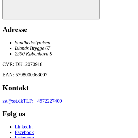
Adresse
Sundhedsstyrelsen
Islands Brygge 67
2300
København
S
CVR
:
DK12070918
EAN
:
5798000363007
Kontakt
sst@sst.dk
TLF
:
+4572227400
Følg os
LinkedIn
Facebook
Instagram