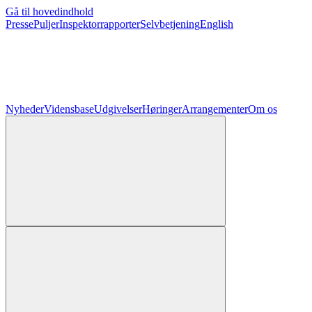
Gå til hovedindhold
Presse
Puljer
Inspektorrapporter
Selvbetjening
English
Nyheder
Vidensbase
Udgivelser
Høringer
Arrangementer
Om os