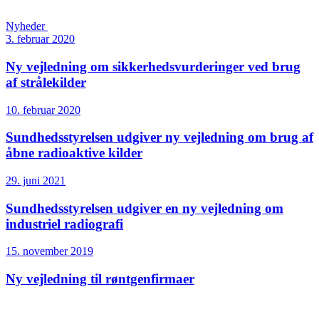
Nyheder
3. februar 2020
Ny vejledning om sikkerhedsvurderinger ved brug
af strålekilder
10. februar 2020
Sundheds­styrelsen udgiver ny vejledning om brug af
åbne radioaktive kilder
29. juni 2021
Sundheds­styrelsen udgiver en ny vejledning om
industriel radiografi
15. november 2019
Ny vejledning til røntgenfirmaer