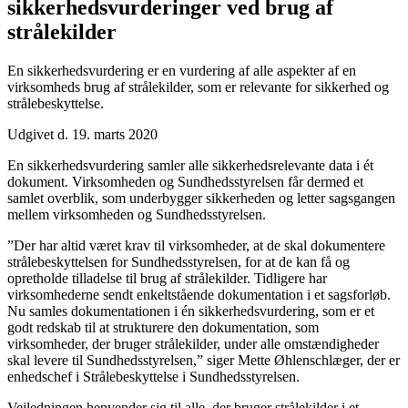
sikkerheds­vurderinger ved brug af
strålekilder
En sikkerhedsvurdering er en vurdering af alle aspekter af en
virksomheds brug af strålekilder, som er relevante for sikkerhed og
strålebeskyttelse.
Udgivet d. 19. marts 2020
En sikkerhedsvurdering samler alle sikkerhedsrelevante data i ét
dokument. Virksomheden og Sundhedsstyrelsen får dermed et
samlet overblik, som underbygger sikkerheden og letter sagsgangen
mellem virksomheden og Sundhedsstyrelsen.
”Der har altid været krav til virksomheder, at de skal dokumentere
strålebeskyttelsen for Sundhedsstyrelsen, for at de kan få og
opretholde tilladelse til brug af strålekilder. Tidligere har
virksomhederne sendt enkeltstående dokumentation i et sagsforløb.
Nu samles dokumentationen i én sikkerhedsvurdering, som er et
godt redskab til at strukturere den dokumentation, som
virksomheder, der bruger strålekilder, under alle omstændigheder
skal levere til Sundhedsstyrelsen,” siger Mette Øhlenschlæger, der er
enhedschef i Strålebeskyttelse i Sundhedsstyrelsen.
Vejledningen henvender sig til alle, der bruger strålekilder i et