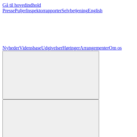
Gå til hovedindhold
Presse
Puljer
Inspektorrapporter
Selvbetjening
English
Nyheder
Vidensbase
Udgivelser
Høringer
Arrangementer
Om os