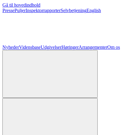
Gå til hovedindhold
Presse
Puljer
Inspektorrapporter
Selvbetjening
English
Nyheder
Vidensbase
Udgivelser
Høringer
Arrangementer
Om os