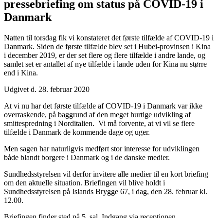
pressebriefing om status på COVID-19 i
Danmark
Natten til torsdag fik vi konstateret det første tilfælde af COVID-19 i
Danmark. Siden de første tilfælde blev set i Hubei-provinsen i Kina
i december 2019, er der set flere og flere tilfælde i andre lande, og
samlet set er antallet af nye tilfælde i lande uden for Kina nu større
end i Kina.
Udgivet d. 28. februar 2020
At vi nu har det første tilfælde af COVID-19 i Danmark var ikke
overraskende, på baggrund af den meget hurtige udvikling af
smittespredning i Norditalien. Vi må forvente, at vi vil se flere
tilfælde i Danmark de kommende dage og uger.
Men sagen har naturligvis medført stor interesse for udviklingen
både blandt borgere i Danmark og i de danske medier.
Sundhedsstyrelsen vil derfor invitere alle medier til en kort briefing
om den aktuelle situation. Briefingen vil blive holdt i
Sundhedsstyrelsen på Islands Brygge 67, i dag, den 28. februar kl.
12.00.
Briefingen finder sted på 5. sal. Indgang via receptionen.