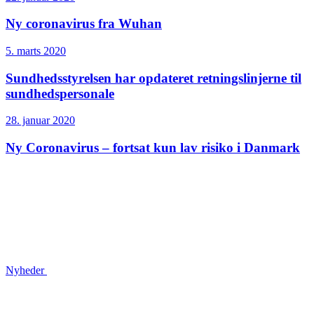
Ny coronavirus fra Wuhan
5. marts 2020
Sundheds­styrelsen har opdateret retnings­linjerne til
sundheds­personale
28. januar 2020
Ny Coronavirus – fortsat kun lav risiko i Danmark
Nyheder