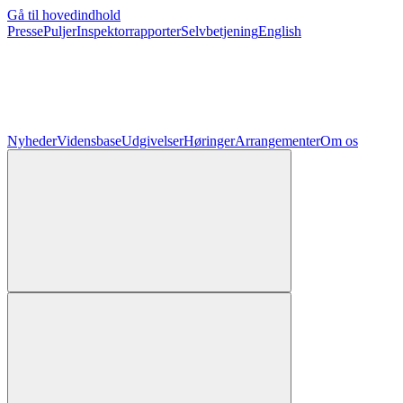
Gå til hovedindhold
Presse
Puljer
Inspektorrapporter
Selvbetjening
English
Nyheder
Vidensbase
Udgivelser
Høringer
Arrangementer
Om os