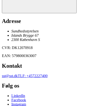
Adresse
Sundhedsstyrelsen
Islands Brygge 67
2300
København
S
CVR
:
DK12070918
EAN
:
5798000363007
Kontakt
sst@sst.dk
TLF
:
+4572227400
Følg os
LinkedIn
Facebook
Instagram