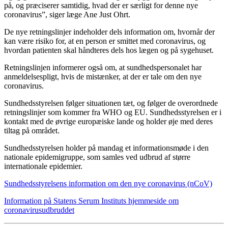
på, og præciserer samtidig, hvad der er særligt for denne nye
coronavirus”, siger læge Ane Just Ohrt.
De nye retningslinjer indeholder dels information om, hvornår der
kan være risiko for, at en person er smittet med coronavirus, og
hvordan patienten skal håndteres dels hos lægen og på sygehuset.
Retningslinjen informerer også om, at sundhedspersonalet har
anmeldelsespligt, hvis de mistænker, at der er tale om den nye
coronavirus.
Sundhedsstyrelsen følger situationen tæt, og følger de overordnede
retningslinjer som kommer fra WHO og EU. Sundhedsstyrelsen er i
kontakt med de øvrige europæiske lande og holder øje med deres
tiltag på området.
Sundhedsstyrelsen holder på mandag et informationsmøde i den
nationale epidemigruppe, som samles ved udbrud af større
internationale epidemier.
Sundhedsstyrelsens information om den nye coronavirus (nCoV)
Information på Statens Serum Instituts hjemmeside om
coronavirusudbruddet