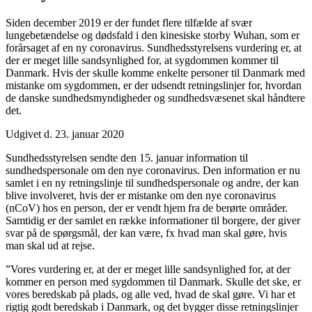
Siden december 2019 er der fundet flere tilfælde af svær
lungebetændelse og dødsfald i den kinesiske storby Wuhan, som er
forårsaget af en ny coronavirus. Sundhedsstyrelsens vurdering er, at
der er meget lille sandsynlighed for, at sygdommen kommer til
Danmark. Hvis der skulle komme enkelte personer til Danmark med
mistanke om sygdommen, er der udsendt retningslinjer for, hvordan
de danske sundhedsmyndigheder og sundhedsvæsenet skal håndtere
det.
Udgivet d. 23. januar 2020
Sundhedsstyrelsen sendte den 15. januar information til
sundhedspersonale om den nye coronavirus. Den information er nu
samlet i en ny retningslinje til sundhedspersonale og andre, der kan
blive involveret, hvis der er mistanke om den nye coronavirus
(nCoV) hos en person, der er vendt hjem fra de berørte områder.
Samtidig er der samlet en række informationer til borgere, der giver
svar på de spørgsmål, der kan være, fx hvad man skal gøre, hvis
man skal ud at rejse.
”Vores vurdering er, at der er meget lille sandsynlighed for, at der
kommer en person med sygdommen til Danmark. Skulle det ske, er
vores beredskab på plads, og alle ved, hvad de skal gøre. Vi har et
rigtig godt beredskab i Danmark, og det bygger disse retningslinjer