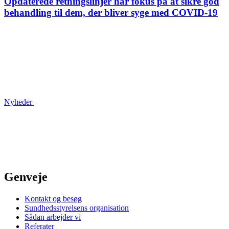
Opdaterede retnings­linjer har fokus på at sikre god
behandling til dem, der bliver syge med COVID-19
Nyheder
Genveje
Kontakt og besøg
Sundhedsstyrelsens organisation
Sådan arbejder vi
Referater