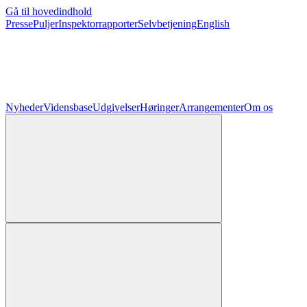
Gå til hovedindhold
Presse
Puljer
Inspektorrapporter
Selvbetjening
English
Nyheder
Vidensbase
Udgivelser
Høringer
Arrangementer
Om os