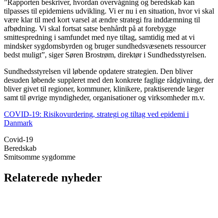
”Rapporten beskriver, hvordan overvågning og beredskab kan
tilpasses til epidemiens udvikling. Vi er nu i en situation, hvor vi skal
være klar til med kort varsel at ændre strategi fra inddæmning til
afbødning. Vi skal fortsat satse benhårdt på at forebygge
smittespredning i samfundet med nye tiltag, samtidig med at vi
mindsker sygdomsbyrden og bruger sundhedsvæsenets ressourcer
bedst muligt”, siger Søren Brostrøm, direktør i Sundhedsstyrelsen.
Sundhedsstyrelsen vil løbende opdatere strategien. Den bliver
desuden løbende suppleret med den konkrete faglige rådgivning, der
bliver givet til regioner, kommuner, klinikere, praktiserende læger
samt til øvrige myndigheder, organisationer og virksomheder m.v.
COVID-19: Risikovurdering, strategi og tiltag ved epidemi i
Danmark
Covid-19
Beredskab
Smitsomme sygdomme
Relaterede nyheder