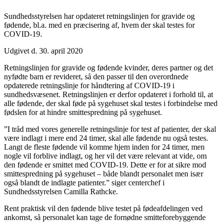
Sundhedsstyrelsen har opdateret retningslinjen for gravide og
fødende, bl.a. med en præcisering af, hvem der skal testes for
COVID-19.
Udgivet d. 30. april 2020
Retningslinjen for gravide og fødende kvinder, deres partner og det
nyfødte barn er revideret, så den passer til den overordnede
opdaterede retningslinje for håndtering af COVID-19 i
sundhedsvæsenet. Retningslinjen er derfor opdateret i forhold til, at
alle fødende, der skal føde på sygehuset skal testes i forbindelse med
fødslen for at hindre smittespredning på sygehuset.
”I tråd med vores generelle retningslinje for test af patienter, der skal
være indlagt i mere end 24 timer, skal alle fødende nu også testes.
Langt de fleste fødende vil komme hjem inden for 24 timer, men
nogle vil forblive indlagt, og her vil det være relevant at vide, om
den fødende er smittet med COVID-19. Dette er for at sikre mod
smittespredning på sygehuset – både blandt personalet men især
også blandt de indlagte patienter.” siger centerchef i
Sundhedsstyrelsen Camilla Rathcke.
Rent praktisk vil den fødende blive testet på fødeafdelingen ved
ankomst, så personalet kan tage de fornødne smitteforebyggende