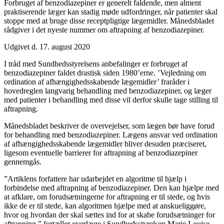
Forbruget af benzodiazepiner er generelt faldende, men alment
praktiserende læger kan stadig møde udfordringer, når patienter skal
stoppe med at bruge disse receptpligtige lægemidler. Månedsbladet
rådgiver i det nyeste nummer om aftrapning af benzodiazepiner.
Udgivet d. 17. august 2020
I tråd med Sundhedsstyrelsens anbefalinger er forbruget af
benzodiazepiner faldet drastisk siden 1980’erne. ’Vejledning om
ordination af afhængighedsskabende lægemidler’ fraråder i
hovedreglen langvarig behandling med benzodiazepiner, og læger
med patienter i behandling med disse vil derfor skulle tage stilling til
aftrapning.
Månedsbladet beskriver de overvejelser, som lægen bør have forud
for behandling med benzodiazepiner. Lægens ansvar ved ordination
af afhængighedsskabende lægemidler bliver desuden præciseret,
ligesom eventuelle barrierer for aftrapning af benzodiazepiner
gennemgås.
”Artiklens forfattere har udarbejdet en algoritme til hjælp i
forbindelse med aftrapning af benzodiazepiner. Den kan hjælpe med
at afklare, om forudsætningerne for aftrapning er til stede, og hvis
ikke de er til stede, kan algoritmen hjælpe med at anskueliggøre,
hvor og hvordan der skal sættes ind for at skabe forudsætninger for
aftrapning,” fortæller overlæge i Sundhedsstyrelsen Marie Louise