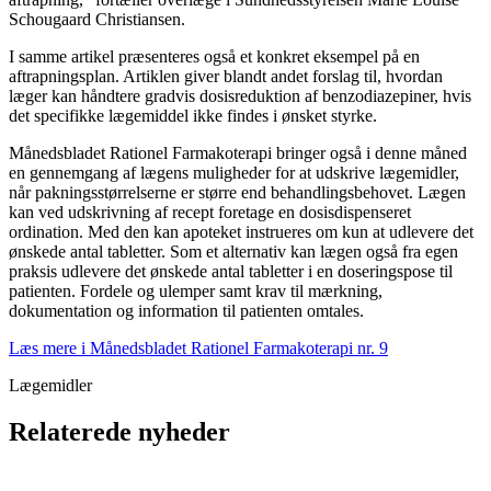
Schougaard Christiansen.
I samme artikel præsenteres også et konkret eksempel på en
aftrapningsplan. Artiklen giver blandt andet forslag til, hvordan
læger kan håndtere gradvis dosisreduktion af benzodiazepiner, hvis
det specifikke lægemiddel ikke findes i ønsket styrke.
Månedsbladet Rationel Farmakoterapi bringer også i denne måned
en gennemgang af lægens muligheder for at udskrive lægemidler,
når pakningsstørrelserne er større end behandlingsbehovet. Lægen
kan ved udskrivning af recept foretage en dosisdispenseret
ordination. Med den kan apoteket instrueres om kun at udlevere det
ønskede antal tabletter. Som et alternativ kan lægen også fra egen
praksis udlevere det ønskede antal tabletter i en doseringspose til
patienten. Fordele og ulemper samt krav til mærkning,
dokumentation og information til patienten omtales.
Læs mere i Månedsbladet Rationel Farmakoterapi nr. 9
Lægemidler
Relaterede nyheder