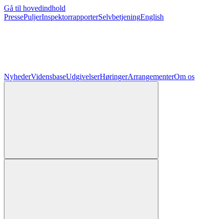
Gå til hovedindhold
Presse
Puljer
Inspektorrapporter
Selvbetjening
English
Nyheder
Vidensbase
Udgivelser
Høringer
Arrangementer
Om os