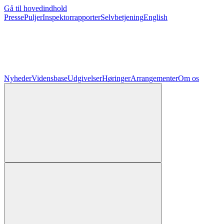
Gå til hovedindhold
Presse
Puljer
Inspektorrapporter
Selvbetjening
English
Nyheder
Vidensbase
Udgivelser
Høringer
Arrangementer
Om os