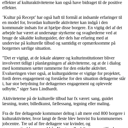
effekter af kulturaktiviteterne kan også have bidraget til de positive
effekter.
’Kultur på Recept’ har også haft til formål at indsamle erfaringer til
en model for, hvordan kulturelle aktiviteter kan indgå i den
kommunale indsats for at hjælpe disse borgere. En vigtig del af det
arbejde har været at undersøge styrkerne og svaghederne ved at
bruge de såkaldte kulturguider, der dels har erfaring med at
undervise på kulturelle tilbud og samtidig er opmærksomme på
borgernes særlige situation.
”Det er vigtigt, at de lokale aktører og kulturinstitutioner bliver
involveret tidligt i planlægningen af aktiviteterne, og at de i dialog
med kommunen sætter rammerne for den enkelte aktivitet.
Evalueringen viser også, at kulturguiderne er vigtige for projektet,
fordi deres engagement og forståelse for den situation deltagerne står
i, har stor betydning for deltagernes engagement og oplevede
udbytte,” siger Sara Lindhardt.
Aktiviteterne på de kulturelle tilbud har fx været: sang, guidet
læsning, teater, billedkunst, fællessang, tegning eller maling.
Fra de fire deltagende kommuner deltog i alt mere end 800 borgere i
kulturaktiviteter, hvor langt de fleste blev henvist fra kommunernes
jobcentre. Tre ud af fire deltagere var kvinder, og