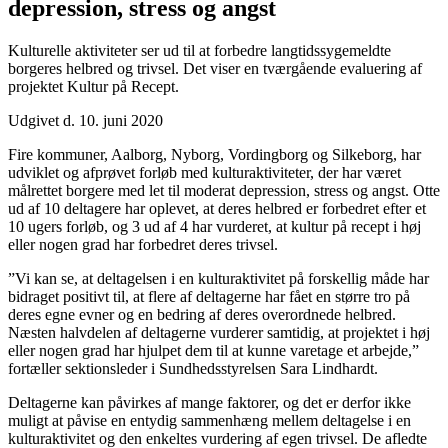
depression, stress og angst
Kulturelle aktiviteter ser ud til at forbedre langtidssygemeldte
borgeres helbred og trivsel. Det viser en tværgående evaluering af
projektet Kultur på Recept.
Udgivet d. 10. juni 2020
Fire kommuner, Aalborg, Nyborg, Vordingborg og Silkeborg, har
udviklet og afprøvet forløb med kulturaktiviteter, der har været
målrettet borgere med let til moderat depression, stress og angst. Otte
ud af 10 deltagere har oplevet, at deres helbred er forbedret efter et
10 ugers forløb, og 3 ud af 4 har vurderet, at kultur på recept i høj
eller nogen grad har forbedret deres trivsel.
”Vi kan se, at deltagelsen i en kulturaktivitet på forskellig måde har
bidraget positivt til, at flere af deltagerne har fået en større tro på
deres egne evner og en bedring af deres overordnede helbred.
Næsten halvdelen af deltagerne vurderer samtidig, at projektet i høj
eller nogen grad har hjulpet dem til at kunne varetage et arbejde,”
fortæller sektionsleder i Sundhedsstyrelsen Sara Lindhardt.
Deltagerne kan påvirkes af mange faktorer, og det er derfor ikke
muligt at påvise en entydig sammenhæng mellem deltagelse i en
kulturaktivitet og den enkeltes vurdering af egen trivsel. De afledte