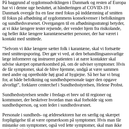
På baggrund af sygdomsudviklingen i Danmark og resten af Europa
har vi i denne uge besluttet, at håndteringen af COVID-19 i
Danmark overgår fra en fase med fokus på inddæmning af smitten
til fokus på afbødning af sygdommens konsekvenser i befolkningen
og sundhedsvæsenet. Overgangen til en afbødningsstrategi betyder,
at vi ikke længere tester rejsende, der vender hjem fra risikolande,
og heller ikke længere karantænesætter personer, der har været i
kontakt med smittede.
”Selvom vi ikke længere sætter folk i karantæne, skal vi fortsætte
med smitteopsporing. Der gør vi ved, at den behandlingsansvarlige
læge informerer og instruerer patienten i at nære kontakter skal
udvise skærpet opmærksomhed på, om de udviser symptomer. Hvis
de får symptomer, skal de blive hjemme, undgå at være sammen
med andre og opretholde høj grad af hygiejne. Så her har vi brug
for, at både befolkning og sundhedspersonale tager den opgave
alvorligt”, forklarer centerchef i Sundhedsstyrelsen, Helene Probst.
Sundhedsstyrelsen sendte i fredags et brev ud til regioner og
kommuner, der beskriver hvordan man skal forholde sig som
sundhedsperson, og som leder i sundhedsvæsnet.
Personale i sundheds- og ældresektoren har en særlig og skærpet
forpligtigelse til at være opmærksom på symptomer. Hvis man får
mistanke om symptomer, også ved lette symptomer, skal man ikke