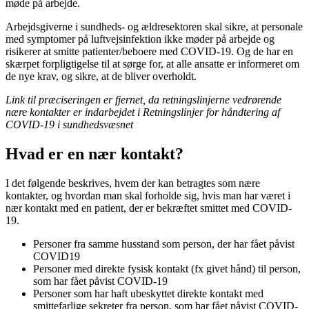
møde på arbejde.
Arbejdsgiverne i sundheds- og ældresektoren skal sikre, at personale
med symptomer på luftvejsinfektion ikke møder på arbejde og
risikerer at smitte patienter/beboere med COVID-19. Og de har en
skærpet forpligtigelse til at sørge for, at alle ansatte er informeret om
de nye krav, og sikre, at de bliver overholdt.
Link til præciseringen er fjernet, da retningslinjerne vedrørende
nære kontakter er indarbejdet i Retningslinjer for håndtering af
COVID-19 i sundhedsvæsnet
Hvad er en nær kontakt?
I det følgende beskrives, hvem der kan betragtes som nære
kontakter, og hvordan man skal forholde sig, hvis man har været i
nær kontakt med en patient, der er bekræftet smittet med COVID-
19.
Personer fra samme husstand som person, der har fået påvist
COVID19
Personer med direkte fysisk kontakt (fx givet hånd) til person,
som har fået påvist COVID-19
Personer som har haft ubeskyttet direkte kontakt med
smittefarlige sekreter fra person, som har fået påvist COVID-