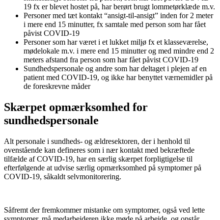
19 fx er blevet hostet på, har berørt brugt lommetørklæde m.v.
Personer med tæt kontakt “ansigt-til-ansigt” inden for 2 meter
i mere end 15 minutter, fx samtale med person som har fået
påvist COVID-19
Personer som har været i et lukket miljø fx et klasseværelse,
mødelokale m.v. i mere end 15 minutter og med mindre end 2
meters afstand fra person som har fået påvist COVID-19
Sundhedspersonale og andre som har deltaget i plejen af en
patient med COVID-19, og ikke har benyttet værnemidler på
de foreskrevne måder
Skærpet opmærksomhed for
sundhedspersonale
Alt personale i sundheds- og ældresektoren, der i henhold til
ovenstående kan defineres som i nær kontakt med bekræftede
tilfælde af COVID-19, har en særlig skærpet forpligtigelse til
efterfølgende at udvise særlig opmærksomhed på symptomer på
COVID-19, såkaldt selvmonitorering.
Såfremt der fremkommer mistanke om symptomer, også ved lette
symptomer, må medarbejderen ikke møde på arbejde, og opstår