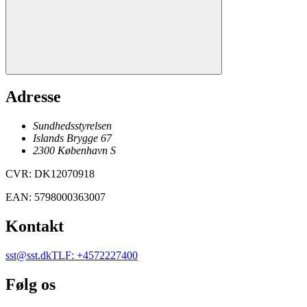
Adresse
Sundhedsstyrelsen
Islands Brygge 67
2300
København
S
CVR
:
DK12070918
EAN
:
5798000363007
Kontakt
sst@sst.dk
TLF
:
+4572227400
Følg os