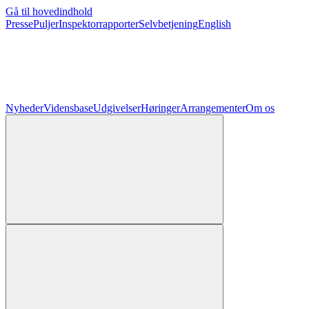
Gå til hovedindhold
Presse
Puljer
Inspektorrapporter
Selvbetjening
English
Nyheder
Vidensbase
Udgivelser
Høringer
Arrangementer
Om os