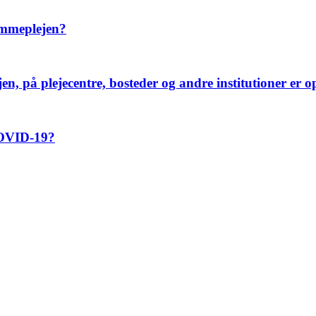
emmeplejen?
n, på plejecentre, bosteder og andre institutioner er o
COVID-19?