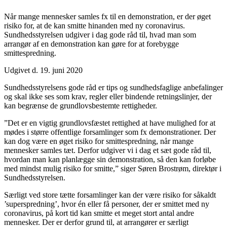
Når mange mennesker samles fx til en demonstration, er der øget
risiko for, at de kan smitte hinanden med ny coronavirus.
Sundhedsstyrelsen udgiver i dag gode råd til, hvad man som
arrangør af en demonstration kan gøre for at forebygge
smittespredning.
Udgivet d. 19. juni 2020
Sundhedsstyrelsens gode råd er tips og sundhedsfaglige anbefalinger
og skal ikke ses som krav, regler eller bindende retningslinjer, der
kan begrænse de grundlovsbestemte rettigheder.
”Det er en vigtig grundlovsfæstet rettighed at have mulighed for at
mødes i større offentlige forsamlinger som fx demonstrationer. Der
kan dog være en øget risiko for smittespredning, når mange
mennesker samles tæt. Derfor udgiver vi i dag et sæt gode råd til,
hvordan man kan planlægge sin demonstration, så den kan forløbe
med mindst mulig risiko for smitte,” siger Søren Brostrøm, direktør i
Sundhedsstyrelsen.
Særligt ved store tætte forsamlinger kan der være risiko for såkaldt
’superspredning’, hvor én eller få personer, der er smittet med ny
coronavirus, på kort tid kan smitte et meget stort antal andre
mennesker. Der er derfor grund til, at arrangører er særligt