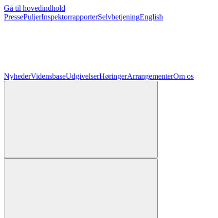
Gå til hovedindhold
Presse
Puljer
Inspektorrapporter
Selvbetjening
English
Nyheder
Vidensbase
Udgivelser
Høringer
Arrangementer
Om os