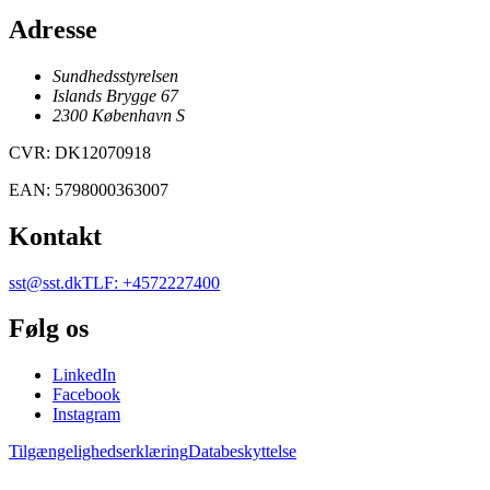
Adresse
Sundhedsstyrelsen
Islands Brygge 67
2300
København
S
CVR
:
DK12070918
EAN
:
5798000363007
Kontakt
sst@sst.dk
TLF
:
+4572227400
Følg os
LinkedIn
Facebook
Instagram
Tilgængelighedserklæring
Databeskyttelse