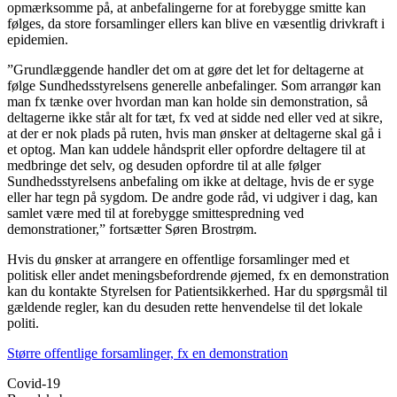
opmærksomme på, at anbefalingerne for at forebygge smitte kan
følges, da store forsamlinger ellers kan blive en væsentlig drivkraft i
epidemien.
”Grundlæggende handler det om at gøre det let for deltagerne at
følge Sundhedsstyrelsens generelle anbefalinger. Som arrangør kan
man fx tænke over hvordan man kan holde sin demonstration, så
deltagerne ikke står alt for tæt, fx ved at sidde ned eller ved at sikre,
at der er nok plads på ruten, hvis man ønsker at deltagerne skal gå i
et optog. Man kan uddele håndsprit eller opfordre deltagere til at
medbringe det selv, og desuden opfordre til at alle følger
Sundhedsstyrelsens anbefaling om ikke at deltage, hvis de er syge
eller har tegn på sygdom. De andre gode råd, vi udgiver i dag, kan
samlet være med til at forebygge smittespredning ved
demonstrationer,” fortsætter Søren Brostrøm.
Hvis du ønsker at arrangere en offentlige forsamlinger med et
politisk eller andet meningsbefordrende øjemed, fx en demonstration
kan du kontakte Styrelsen for Patientsikkerhed. Har du spørgsmål til
gældende regler, kan du desuden rette henvendelse til det lokale
politi.
Større offentlige forsamlinger, fx en demonstration
Covid-19