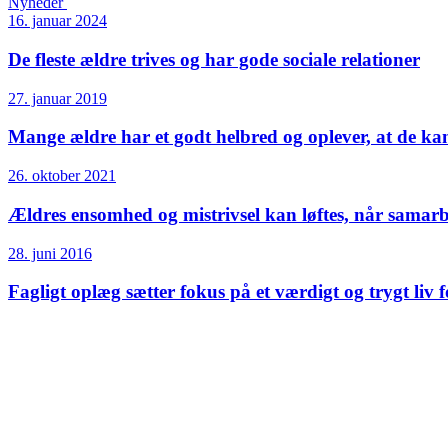
Nyheder
16. januar 2024
De fleste ældre trives og har gode sociale relationer
27. januar 2019
Mange ældre har et godt helbred og oplever, at de kan 
26. oktober 2021
Ældres ensomhed og mistrivsel kan løftes, når samarb
28. juni 2016
Fagligt oplæg sætter fokus på et værdigt og trygt li