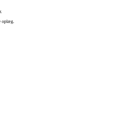
r.
ge oplæg.