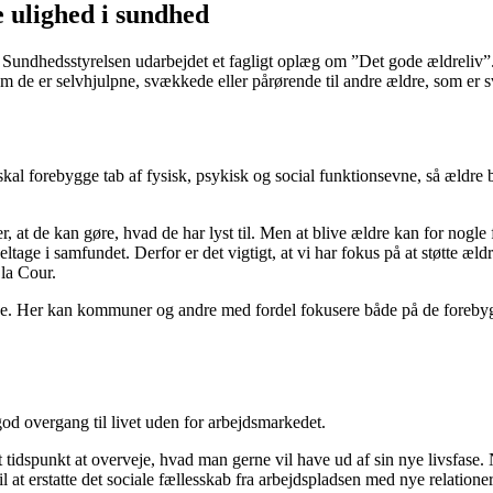
e ulighed i sundhed
undhedsstyrelsen udarbejdet et fagligt oplæg om ”Det gode ældreliv”. D
 om de er selvhjulpne, svækkede eller pårørende til andre ældre, som er
kal forebygge tab af fysisk, psykisk og social funktionsevne, så ældre bor
er, at de kan gøre, hvad de har lyst til. Men at blive ældre kan for nog
eltage i samfundet. Derfor er det vigtigt, at vi har fokus på at støtte æl
la Cour.
de. Her kan kommuner og andre med fordel fokusere både på de forebygg
god overgang til livet uden for arbejdsmarkedet.
t tidspunkt at overveje, hvad man gerne vil have ud af sin nye livsfase.
il at erstatte det sociale fællesskab fra arbejdspladsen med nye relatione