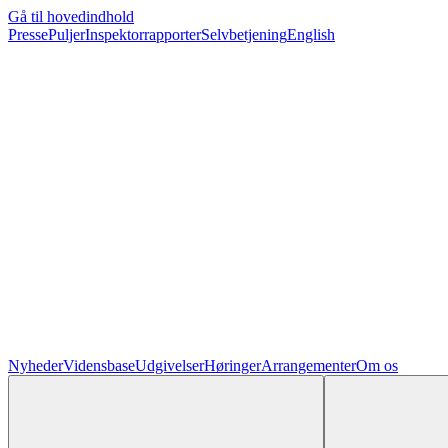
Gå til hovedindhold
Presse
Puljer
Inspektorrapporter
Selvbetjening
English
Nyheder
Vidensbase
Udgivelser
Høringer
Arrangementer
Om os