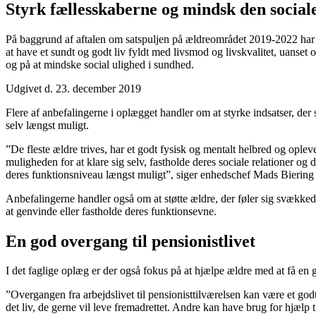
Styrk fællesskaberne og mindsk den social
På baggrund af aftalen om satspuljen på ældreområdet 2019-2022 har S
at have et sundt og godt liv fyldt med livsmod og livskvalitet, uanset
og på at mindske social ulighed i sundhed.
Udgivet d. 23. december 2019
Flere af anbefalingerne i oplægget handler om at styrke indsatser, der s
selv længst muligt.
”De fleste ældre trives, har et godt fysisk og mentalt helbred og oplev
muligheden for at klare sig selv, fastholde deres sociale relationer og d
deres funktionsniveau længst muligt”, siger enhedschef Mads Biering 
Anbefalingerne handler også om at støtte ældre, der føler sig svække
at genvinde eller fastholde deres funktionsevne.
En god overgang til pensionistlivet
I det faglige oplæg er der også fokus på at hjælpe ældre med at få en 
”Overgangen fra arbejdslivet til pensionisttilværelsen kan være et god
det liv, de gerne vil leve fremadrettet. Andre kan have brug for hjælp t