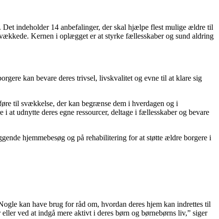
et indeholder 14 anbefalinger, der skal hjælpe flest mulige ældre til
 svækkede. Kernen i oplægget er at styrke fællesskaber og sund aldring
gere kan bevare deres trivsel, livskvalitet og evne til at klare sig
le føre til svækkelse, der kan begrænse dem i hverdagen og i
dre i at udnytte deres egne ressourcer, deltage i fællesskaber og bevare
ende hjemmebesøg og på rehabilitering for at støtte ældre borgere i
 Nogle kan have brug for råd om, hvordan deres hjem kan indrettes til
r eller ved at indgå mere aktivt i deres børn og børnebørns liv,” siger