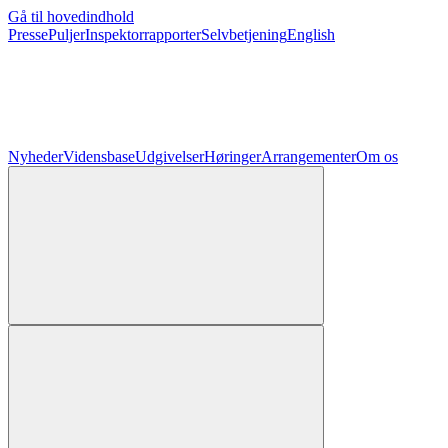
Gå til hovedindhold
Presse
Puljer
Inspektorrapporter
Selvbetjening
English
Nyheder
Vidensbase
Udgivelser
Høringer
Arrangementer
Om os