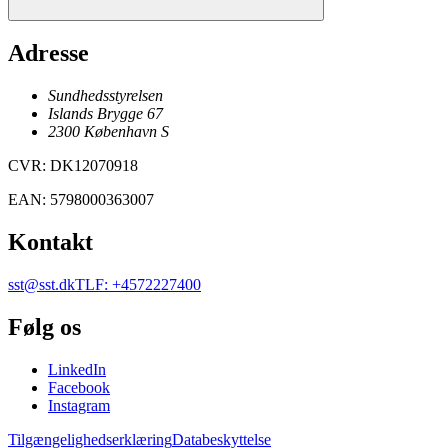
Adresse
Sundhedsstyrelsen
Islands Brygge 67
2300
København
S
CVR
:
DK12070918
EAN
:
5798000363007
Kontakt
sst@sst.dk
TLF
:
+4572227400
Følg os
LinkedIn
Facebook
Instagram
Tilgængelighedserklæring
Databeskyttelse