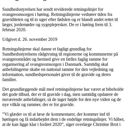
Sundhedsstyrelsen har sendt reviderede retningslinjer for
svangreomsorgen i høring. Retningslinjerne vedrører tiden fra
graviditeten og til to uger efter fødslen og er blandt andet rettet til
læger, jordemødre og sygeplejersker. De er i høring frem til 3.
februar 2020.
Udgivet d. 26. november 2019
Retningslinjerne skal danne et fagligt grundlag for
Sundhedsstyrelsens rådgivning til regionerne og kommunerne på
svangreområdet og hermed give en fælles faglig ramme for
organisering af svangreomsorgen i Danmark. Samtidig skal
anbefalingerne skabe en national ramme for den vejledning og
information, sundhedspersonalet giver til de gravide og deres
familier.
Det grundlæggende mål med retningslinjerne har været at bibeholde
det gode tilbud, der er til gravide i dag, men samtidig opdatere de
nuværende anbefalinger, så de tager højde for den nye viden og de
nye vilkår og rammer, der er for gravide.
”Vi glæder os til at læse de kommentarer, der kommer ind til
høringen og få indarbejdet dem i de endelige retningslinjer. Vi håber,
at de kan ligge klar i foråret 2020”, siger overlæge Christine Brot i