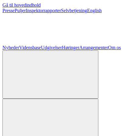
Gå til hovedindhold
Presse
Puljer
Inspektorrapporter
Selvbetjening
English
Nyheder
Vidensbase
Udgivelser
Høringer
Arrangementer
Om os