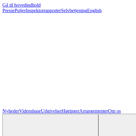
Gå til hovedindhold
Presse
Puljer
Inspektorrapporter
Selvbetjening
English
Nyheder
Vidensbase
Udgivelser
Høringer
Arrangementer
Om os