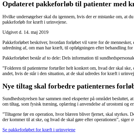
Opdateret pakkeforløb til patienter med kr
Hvilke undersøgelser skal du igennem, hvis der er mistanke om, at du 
pakkeforløb for kræft i urinvejene.
Udgivet d. 14. maj 2019
Pakkeforløbet beskriver, hvordan forløbet vil være for de mennesker, 
udredning af, om man har kræft, til opfølgningen efter behandling for 
Pakkeforløbet består af to dele: Dels information til sundhedspersonale
”Folderen til patienterne fortæller helt konkret om, hvad der skal ske
andet, hvis de står i den situation, at de skal udredes for kræft i urin
Nye tiltag skal forbedre patienternes forlø
Sundhedsstyrelsen har sammen med eksperter på området besluttet, at de
om tiltag, som fysisk træning, oplæring i anvendelse af urostomi og ern
”Tiltagene før en operation, hvor blæren bliver fjernet, skal styrkes. D
der kommer til at ske, og hvad de skal gøre efter operationen”, siger 
Se pakkeforløbet for kræft i urinvejene