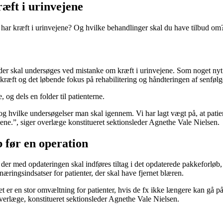
æft i urinvejene
har kræft i urinvejene? Og hvilke behandlinger skal du have tilbud om?
der skal undersøges ved mistanke om kræft i urinvejene. Som noget nyt b
kræft og det løbende fokus på rehabilitering og håndteringen af senfølg
, og dels en folder til patienterne.
, og hvilke undersøgelser man skal igennem. Vi har lagt vægt på, at patie
vejene.”, siger overlæge konstitueret sektionsleder Agnethe Vale Nielsen.
b før en operation
r med opdateringen skal indføres tiltag i det opdaterede pakkeforløb, de
æringsindsatser for patienter, der skal have fjernet blæren.
et er en stor omvæltning for patienter, hvis de fx ikke længere kan gå på 
overlæge, konstitueret sektionsleder Agnethe Vale Nielsen.