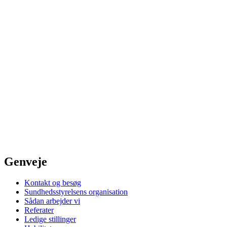
Genveje
Kontakt og besøg
Sundhedsstyrelsens organisation
Sådan arbejder vi
Referater
Ledige stillinger