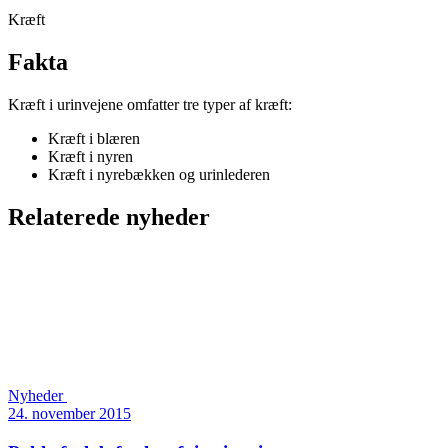
Kræft
Fakta
Kræft i urinvejene omfatter tre typer af kræft:
Kræft i blæren
Kræft i nyren
Kræft i nyrebækken og urinlederen
Relaterede nyheder
Nyheder
24. november 2015