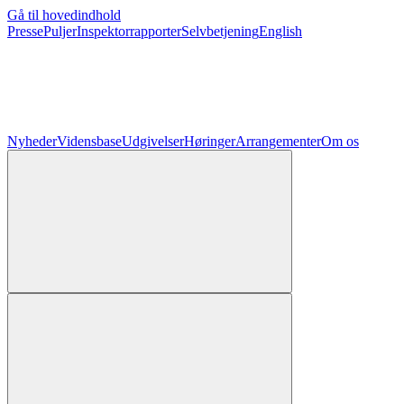
Gå til hovedindhold
Presse
Puljer
Inspektorrapporter
Selvbetjening
English
Nyheder
Vidensbase
Udgivelser
Høringer
Arrangementer
Om os