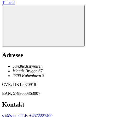
Tilmeld
Adresse
Sundhedsstyrelsen
Islands Brygge 67
2300
København
S
CVR
:
DK12070918
EAN
:
5798000363007
Kontakt
sst@sst.dk
TLF
:
+4572227400