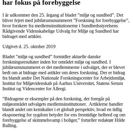
har fokus på forebyggelse
I år udkommer den 25. årgang af bladet ”miljø og sundhed”. Det
bliver fejret med jubilæumsnummeret ”Forskning for forebyggelse”,
hvor forskere fra medlemsinstitutionerne i Sundhedsstyrelsens
Rådgivende Videnskabelige Udvalg for Miljø og Sundhed har
bidraget med artikler.
Udgivet d. 25. oktober 2019
Bladet ”miljø og sundhed” formidler aktuelle danske
forskningsresultater inden for området miljø og sundhed. I
jubilæumsnummeret er det medlemmerne i udvalget, der er blevet
bedt om at bidrage med artikler om deres forskning. Der er bidrag
fra blandt andre Det Nationale Forskningscenter for Arbejdsmiljø,
Institut for Miljøvidenskab på Aarhus Universitet, Statens Serum
Institut og Videncenter for Allergi.
”Bidragene er eksempler på den forskning, der foregår på
miljøområdet udvalgets medlemsinstitutioner. Artiklerne handler
blandt andet om kemikalier i et globalt perspektiv, hvad en tidlig
eksponering for sygdom betyder for ens fremtidige helbred og om
forebyggelse af skimmelsvamp i boliger,” fortæller redaktør Hilde
Balling.