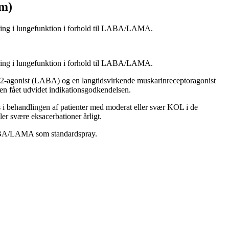
um)
bedring i lungefunktion i forhold til LABA/LAMA.
bedring i lungefunktion i forhold til LABA/LAMA.
ta2-agonist (LABA) og en langtidsvirkende muskarinreceptoragonist
n fået udvidet indikationsgodkendelsen.
 i behandlingen af patienter med moderat eller svær KOL i de
r svære eksacerbationer årligt.
 LABA/LAMA som standardspray.