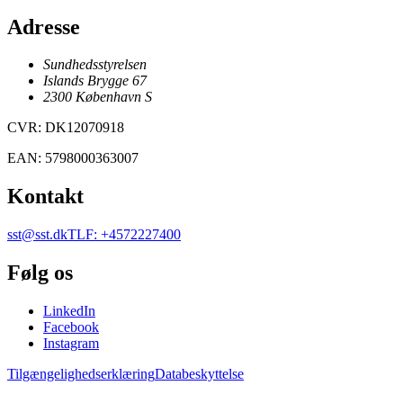
Adresse
Sundhedsstyrelsen
Islands Brygge 67
2300
København
S
CVR
:
DK12070918
EAN
:
5798000363007
Kontakt
sst@sst.dk
TLF
:
+4572227400
Følg os
LinkedIn
Facebook
Instagram
Tilgængelighedserklæring
Databeskyttelse