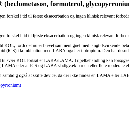
(beclometason, formoterol, glycopyrroni
en forskel i tid til første eksacerbation og ingen klinisk relevant for
en forskel i tid til første eksacerbation og ingen klinisk relevant for
til KOL, fordi det nu er blevet sammenlignet med langtidsvirkende be
id (ICS) i kombination med LABA og/eller tiotropium. Den har desude
erat til svær KOL fortsat er LABA/LAMA. Tripelbehandling kan forsøges
LAMA eller af ICS og LABA stadigvæk har en eller flere moderate elle
n samtidig også at skifte device, da der ikke findes en LAMA eller
opyrronium)