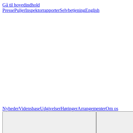
Gå til hovedindhold
Presse
Puljer
Inspektorrapporter
Selvbetjening
English
Nyheder
Vidensbase
Udgivelser
Høringer
Arrangementer
Om os