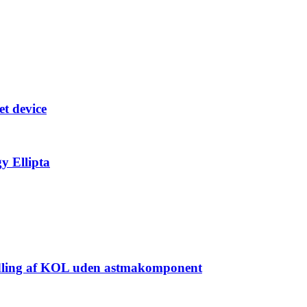
et device
y Ellipta
andling af KOL uden astmakomponent