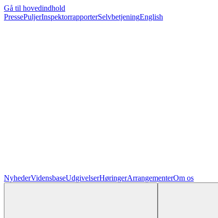
Gå til hovedindhold
Presse
Puljer
Inspektorrapporter
Selvbetjening
English
Nyheder
Vidensbase
Udgivelser
Høringer
Arrangementer
Om os