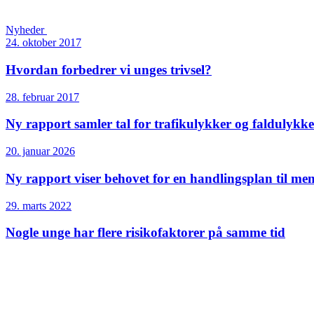
Nyheder
24. oktober 2017
Hvordan forbedrer vi unges trivsel?
28. februar 2017
Ny rapport samler tal for trafikulykker og faldulykk
20. januar 2026
Ny rapport viser behovet for en handlingsplan til me
29. marts 2022
Nogle unge har flere risikofaktorer på samme tid