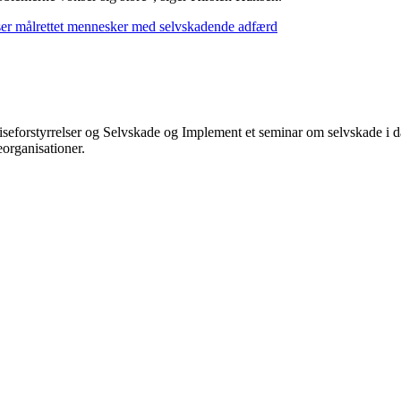
er målrettet mennesker med selvskadende adfærd
n.
orstyrrelser og Selvskade og Implement et seminar om selvskade i dag,
eorganisationer.