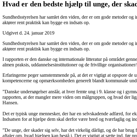
Hvad er den bedste hjælp til unge, der skad
Sundhedsstyrelsen har samlet den viden, der er om gode metoder og i
aktører rent praktisk kan bygge en indsats op.
Udgivet d. 24. januar 2019
Sundhedsstyrelsen har samlet den viden, der er om gode metoder og i
aktører rent praktisk kan bygge en indsats op.
I rapporten er den danske og internationale litteratur på området genn
almen praksis, uddannelsesinstitutioner og de frivillige organisationer
Erfaringerne peger samstemmende på, at det er vigtigt at opspore de unge
kompetencerne og opmærksomheden generelt blandt kommunale undervi
”Danske undersøgelser anslår, at hver femte ung i 9. klasse og i gymn
rapporten, at der mangler mere viden om målgruppen, og hvad der ligger
Hansen.
Det er typisk unge mennesker, der har en selvskadende adfærd, for eks
Indsatsen for at hjælpe dem skal derfor være bred og tværfaglig og 
”De unge, der skader sig selv, har det virkelig dårligt, og de har bru
aftaler om, hvad hjælpen kan bestå i. Det er vigtigt at sætte ind, før