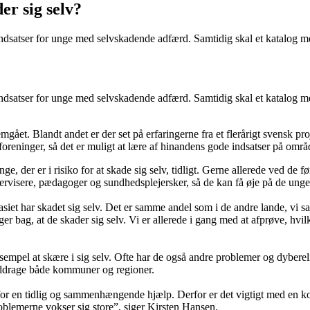
er sig selv?
ndsatser for unge med selvskadende adfærd. Samtidig skal et katalog m
ndsatser for unge med selvskadende adfærd. Samtidig skal et katalog m
emgået. Blandt andet er der set på erfaringerne fra et flerårigt svensk p
/foreninger, så det er muligt at lære af hinandens gode indsatser på områ
, der er i risiko for at skade sig selv, tidligt. Gerne allerede ved de fø
sere, pædagoger og sundhedsplejersker, så de kan få øje på de unge
asiet har skadet sig selv. Det er samme andel som i de andre lande, vi
 bag, at de skader sig selv. Vi er allerede i gang med at afprøve, hvilke
empel at skære i sig selv. Ofte har de også andre problemer og dyberel
inddrage både kommuner og regioner.
g for en tidlig og sammenhængende hjælp. Derfor er det vigtigt med en ko
 problemerne vokser sig store”, siger Kirsten Hansen.