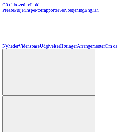
Gå til hovedindhold
Presse
Puljer
Inspektorrapporter
Selvbetjening
English
Nyheder
Vidensbase
Udgivelser
Høringer
Arrangementer
Om os