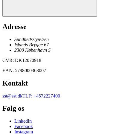
Adresse
Sundhedsstyrelsen
Islands Brygge 67
2300
København
S
CVR
:
DK12070918
EAN
:
5798000363007
Kontakt
sst@sst.dk
TLF
:
+4572227400
Følg os
LinkedIn
Facebook
Instagram