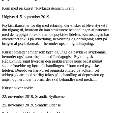
Kom med på kurset ”Psykiatri gennem livet”.
Udgivet d. 5. september 2019
Psykiatrikurset er for dig med erfaring, der ønsker at blive styrket i
din tilgang til, hvordan du kan strukturere behandlingen af patienter
med de hyppigst forekommende psykiske lidelser. Kursusdagen har
overordnet fokus på udredning, henvisning og opfølgning samt på
brugen af psykofarmaka - herunder opstart og udtrapning.
Kurset omfatter emner som børn og unge og psykiske sygdomme,
herunder også samarbejdet med Pædagogisk Psykologisk
Rådgivning, samt hvordan den praktiserende læge bedst muligt
støtter forældre og børn i behandlingen af børn med psykiske
lidelser. Derudover har kurset opmærksomhed på voksen- og
ældrepsykiatri med særligt fokus på behandling af depression og
angst, og herunder hvornår der skal behandles med medicin.
Kurset bliver holdt:
22. november 2019, Scandic Sydhavnen
25. november 2019, Scandic Odense