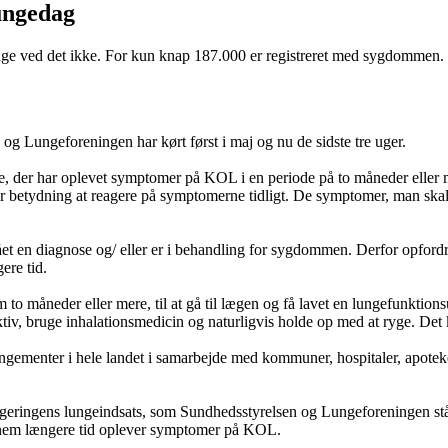
ungedag
ed det ikke. For kun knap 187.000 er registreret med sygdommen. Kamp
 Lungeforeningen har kørt først i maj og nu de sidste tre uger.
ere, der har oplevet symptomer på KOL i en periode på to måneder eller
 betydning at reagere på symptomerne tidligt. De symptomer, man skal
 en diagnose og/ eller er i behandling for sygdommen. Derfor opfordrer
gere tid.
m to måneder eller mere, til at gå til lægen og få lavet en lungefunkt
tiv, bruge inhalationsmedicin og naturligvis holde op med at ryge. Det
menter i hele landet i samarbejde med kommuner, hospitaler, apoteker o
egeringens lungeindsats, som Sundhedsstyrelsen og Lungeforeningen s
ennem længere tid oplever symptomer på KOL.