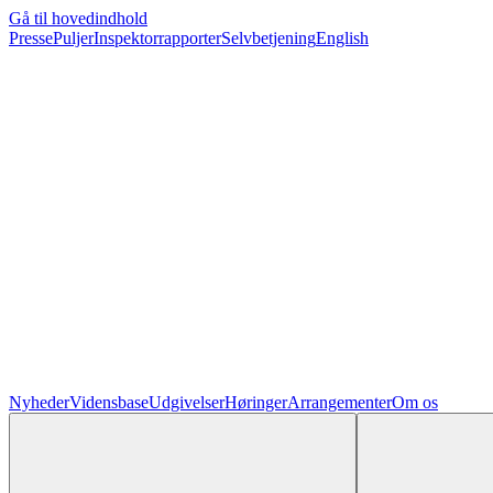
Gå til hovedindhold
Presse
Puljer
Inspektorrapporter
Selvbetjening
English
Nyheder
Vidensbase
Udgivelser
Høringer
Arrangementer
Om os