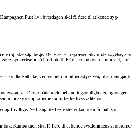
agnen Pust liv i hverdagen skal få flere til at kende syg-
 mere og ikke søgt læge. Det viser en repræsentativ undersøgelse, som
 være opmærksom på i forhold til KOL, er, om man har hostet, haft
 Camilla Rathcke, centerchef i Sundhedsstyrelsen, til at man går til
ionsundersøgelse. Der er både gode behandlingsmuligheder, og meget
 kan mindske symptomerne og forbedre livskvaliteten.”
g frivillige. Ved langt de fleste steder kan man få målt sin
tår bag. Kampagnen skal få flere til at kende sygdommens symptomer