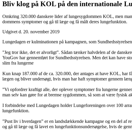
Bliv klog på KOL på den internationale L
Omkring 320.000 danskere lider af lungesygdommen KOL, men mange v
dommens symptomer og gå til læge og få målt deres lungefunktion.
Udgivet d. 20. november 2019
Lungedagen er kulminationen på kampagnen, som Sundhedsstyrelsen og
”Jeg tror ikke, det er alvorligt”. Sådan tænker halvdelen af de dansk
YouGov har gennemført for Sundhedsstyrelsen. Men det kan have stor
slim fra lungerne
Kun knap 187.000 af de ca. 320.000, der antages at have KOL, har fået
lægen og bliver undersøgt, hvis man har haft symptomer gennem læn
”Vi opfordrer kraftigt alle, der oplever symptomer fra lungerne genne
man selv kan gøre for at bremse sygdommen, så som at være fysisk ak
I forbindelse med Lungedagen holder Lungeforeningen over 100 arrange
lungefunktion.
”Pust liv i hverdagen” er en landsdækkende kampagne og en del af r
og gå til læge og få lavet en lungefunktionsundersøgelse, hvis de g