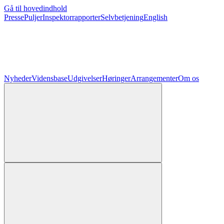
Gå til hovedindhold
Presse
Puljer
Inspektorrapporter
Selvbetjening
English
Nyheder
Vidensbase
Udgivelser
Høringer
Arrangementer
Om os