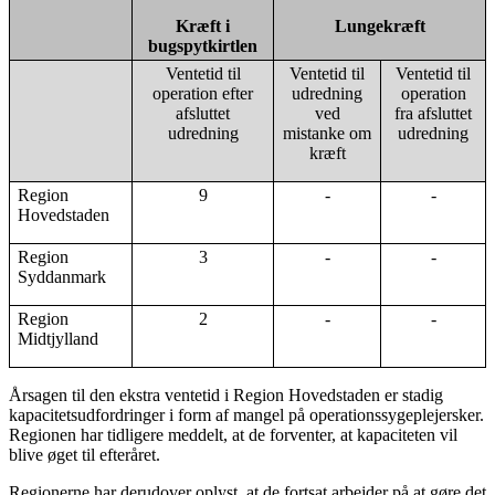
Kræft i
Lungekræft
bugspytkirtlen
Ventetid til
Ventetid til
Ventetid til
operation efter
udredning
operation
afsluttet
ved
fra afsluttet
udredning
mistanke om
udredning
kræft
Region
9
-
-
Hovedstaden
Region
3
-
-
Syddanmark
Region
2
-
-
Midtjylland
Årsagen til den ekstra ventetid i Region Hovedstaden er stadig
kapacitetsudfordringer i form af mangel på operationssygeplejersker.
Regionen har tidligere meddelt, at de forventer, at kapaciteten vil
blive øget til efteråret.
Regionerne har derudover oplyst, at de fortsat arbejder på at gøre det