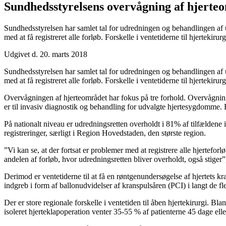
Sundheds­styrelsens overvågning af hjerteo
Sundhedsstyrelsen har samlet tal for udredningen og behandlingen af u
med at få registreret alle forløb. Forskelle i ventetiderne til hjertekir
Udgivet d. 20. marts 2018
Sundhedsstyrelsen har samlet tal for udredningen og behandlingen af u
med at få registreret alle forløb. Forskelle i ventetiderne til hjertekir
Overvågningen af hjerteområdet har fokus på tre forhold. Overvågnin
er til invasiv diagnostik og behandling for udvalgte hjertesygdomme.
På nationalt niveau er udredningsretten overholdt i 81% af tilfældene 
registreringer, særligt i Region Hovedstaden, den største region.
”Vi kan se, at der fortsat er problemer med at registrere alle hjertefo
andelen af forløb, hvor udredningsretten bliver overholdt, også stiger”
Derimod er ventetiderne til at få en røntgenundersøgelse af hjertets kr
indgreb i form af ballonudvidelser af kranspulsåren (PCI) i langt de fle
Der er store regionale forskelle i ventetiden til åben hjertekirurgi. B
isoleret hjerteklapoperation venter 35-55 % af patienterne 45 dage ell