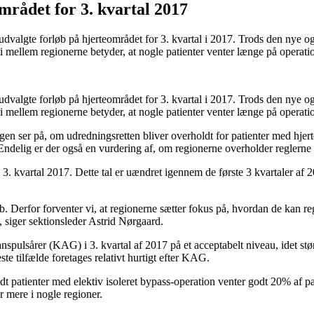
mrådet for 3. kvartal 2017
dvalgte forløb på hjerteområdet for 3. kvartal i 2017. Trods den nye o
urgi mellem regionerne betyder, at nogle patienter venter længe på operati
dvalgte forløb på hjerteområdet for 3. kvartal i 2017. Trods den nye o
urgi mellem regionerne betyder, at nogle patienter venter længe på operati
gen ser på, om udredningsretten bliver overholdt for patienter med hj
 Endelig er der også en vurdering af, om regionerne overholder reglern
i 3. kvartal 2017. Dette tal er uændret igennem de første 3 kvartaler a
rløb. Derfor forventer vi, at regionerne sætter fokus på, hvordan de kan 
, siger sektionsleder Astrid Nørgaard.
anspulsårer (KAG) i 3. kvartal af 2017 på et acceptabelt niveau, idet st
ste tilfælde foretages relativt hurtigt efter KAG.
landt patienter med elektiv isoleret bypass-operation venter godt 20% af p
er mere i nogle regioner.