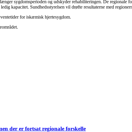
forlænger sygdomsperioden og udskyder rehabiliteringen. De regionale fo
er ledig kapacitet. Sundhedsstyrelsen vil drøfte resultaterne med regione
e ventetider for iskæmisk hjertesygdom.
teområdet.
men der er fortsat regionale forskelle