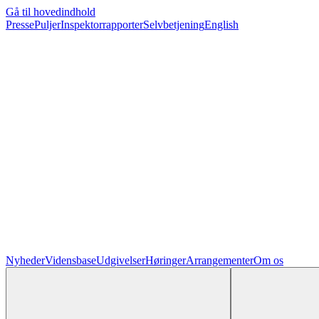
Gå til hovedindhold
Presse
Puljer
Inspektorrapporter
Selvbetjening
English
Nyheder
Vidensbase
Udgivelser
Høringer
Arrangementer
Om os