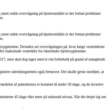
g mere enkle overvågning på hjerteområdet er der fortsat problemer
on.
g mere enkle overvågning på hjerteområdet er der fortsat problemer
on.
ertesygdomme. Desuden ser overvågningen på, hvor lange ventetiderne
e for maksimale ventetider for iskæmiske hjertesygdomme.
f 2017, men skal dog tages med et vist forbehold på grund af manglende
registrere udredningsretten også fremover. Det skulle gerne medføre, at
ørstedelen af patienternes er kommet til under 30 dage, og de invasive
atienterne 45 dage eller mere på nationalt niveau. Når det drejer sig om