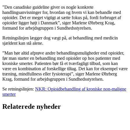
”Den canadiske guideline giver os nogle konkrete
handlingsanvisninger for, hvordan og hvem vi kan behandle med
opioider. Det er meget vigtigt at sætte fokus på, fordi forbruget af
opioider ligger højt i Danmark”, siger Marlene Øhrberg Krag,
formand for arbejdsgruppen i Sundhedsstyrelsen.
Retningslinjen lægger dog vægt på, at behandling med medicin
sjældent kan stå alene.
”Man bør altid afprøve andre behandlingsmuligheder end opioider,
før man starter en behandling med opioider op hos patienter med
kroniske smerter. Patienten bør få et tværfagligt tilbud, som kan
være en kombination af forskellige tiltag. Det kan for eksempel være
træning, mindfullness eller fysioterapi”, siger Marlene Øhrberg
Krag, formand for arbejdsgruppen i Sundhedsstyrelsen.
Se retningslinjen:
NKR: Opioidbehandling af kroniske non-maligne
smerter
Relaterede nyheder