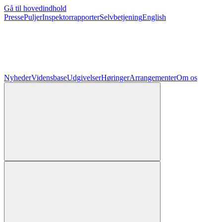
Gå til hovedindhold
Presse
Puljer
Inspektorrapporter
Selvbetjening
English
Nyheder
Vidensbase
Udgivelser
Høringer
Arrangementer
Om os