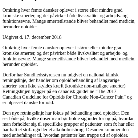
Omkring hver femte dansker oplever i større eller mindre grad
kroniske smerter, og det påvirker både livskvalitet og arbejds- og
funktionsevne. Mange smertetilstande bliver behandlet med medicin,
herunder opioider.
Udgivet d. 17. december 2018
Omkring hver femte dansker oplever i større eller mindre grad
kroniske smerter, og det påvirker både livskvalitet og arbejds- og
funktionsevne. Mange smertetilstande bliver behandlet med medicin,
herunder opioider.
Derfor har Sundhedsstyrelsen nu udgivet en national klinisk
retningslinje, der handler om opioidbehandling af langvarige
smerter, som ikke skyldes kræft (kroniske non-maligne smerter).
Retningslinjen bygger på en canadisk guideline ”The 2017
Canadian Guideline for Opioids for Chronic Non-Cancer Pain” og
er tilpasset danske forhold.
Den nye retningslinje har fokus på behandling med opioider. Den
ser både på, hvilke doser man bør holde sig indenfor og på, hvordan
man forholder sig til specifikke grupper af patienter, som fx har eller
har haft et stof- og/eller et alkoholmisbrug. Desuden kommer den
med anbefalinger til, hvordan patienter kan trappe ud af opioider.