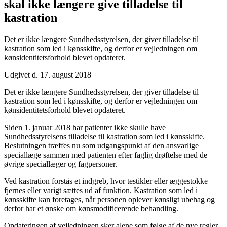
skal ikke længere give tilladelse til
kastration
Det er ikke længere Sundhedsstyrelsen, der giver tilladelse til
kastration som led i kønsskifte, og derfor er vejledningen om
kønsidentitetsforhold blevet opdateret.
Udgivet d. 17. august 2018
Det er ikke længere Sundhedsstyrelsen, der giver tilladelse til
kastration som led i kønsskifte, og derfor er vejledningen om
kønsidentitetsforhold blevet opdateret.
Siden 1. januar 2018 har patienter ikke skulle have
Sundhedsstyrelsens tilladelse til kastration som led i kønsskifte.
Beslutningen træffes nu som udgangspunkt af den ansvarlige
speciallæge sammen med patienten efter faglig drøftelse med de
øvrige speciallæger og fagpersoner.
Ved kastration forstås et indgreb, hvor testikler eller æggestokke
fjernes eller varigt sættes ud af funktion. Kastration som led i
kønsskifte kan foretages, når personen oplever kønsligt ubehag og
derfor har et ønske om kønsmodificerende behandling.
Opdateringen af vejledningen sker alene som følge af de nye regler