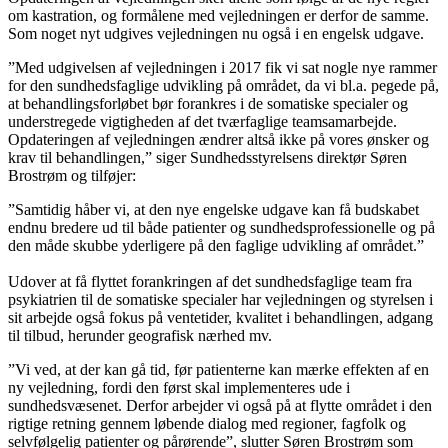
om kastration, og formålene med vejledningen er derfor de samme.
Som noget nyt udgives vejledningen nu også i en engelsk udgave.
”Med udgivelsen af vejledningen i 2017 fik vi sat nogle nye rammer
for den sundhedsfaglige udvikling på området, da vi bl.a. pegede på,
at behandlingsforløbet bør forankres i de somatiske specialer og
understregede vigtigheden af det tværfaglige teamsamarbejde.
Opdateringen af vejledningen ændrer altså ikke på vores ønsker og
krav til behandlingen,” siger Sundhedsstyrelsens direktør Søren
Brostrøm og tilføjer:
”Samtidig håber vi, at den nye engelske udgave kan få budskabet
endnu bredere ud til både patienter og sundhedsprofessionelle og på
den måde skubbe yderligere på den faglige udvikling af området.”
Udover at få flyttet forankringen af det sundhedsfaglige team fra
psykiatrien til de somatiske specialer har vejledningen og styrelsen i
sit arbejde også fokus på ventetider, kvalitet i behandlingen, adgang
til tilbud, herunder geografisk nærhed mv.
”Vi ved, at der kan gå tid, før patienterne kan mærke effekten af en
ny vejledning, fordi den først skal implementeres ude i
sundhedsvæsenet. Derfor arbejder vi også på at flytte området i den
rigtige retning gennem løbende dialog med regioner, fagfolk og
selvfølgelig patienter og pårørende”, slutter Søren Brostrøm som