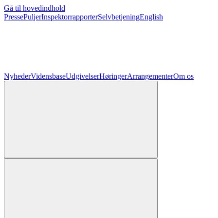
Gå til hovedindhold
Presse
Puljer
Inspektorrapporter
Selvbetjening
English
Nyheder
Vidensbase
Udgivelser
Høringer
Arrangementer
Om os