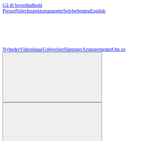
Gå til hovedindhold
Presse
Puljer
Inspektorrapporter
Selvbetjening
English
Nyheder
Vidensbase
Udgivelser
Høringer
Arrangementer
Om os