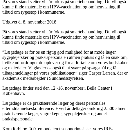
På vores stand sætter vi i år fokus på smertebehandling. Du vil også
kunne finde materiale om HPV-vaccination og om henvisning til
tilbud om rygestop i kommunerne.
Udgivet d. 8. november 2018
På vores stand sætter vi i år fokus på smertebehandling. Du vil også
kunne finde materiale om HPV-vaccination og om henvisning til
tilbud om rygestop i kommunerne.
”Lægedage er for os en rigtig god mulighed for at møde læger,
sygeplejersker og praksispersonale i almen praksis og få en snak om,
hvilke udfordringer de oplever og for at fortælle om vores budskaber
og materialer. Vi glæder os også til at svare på spørgsmål og få
tilbagemeldinger på vores publikationer,” siger Casper Larsen, der er
akademisk medarbejder i Sundhedsstyrelsen.
Lægedage finder sted den 12.-16. november i Bella Center i
København.
Lægedage er de praktiserende læger og deres personales
efteruddannelseskonference. Hvert år deltager omkring 2.500 almen
praktiserende læger, yngre læger, sygeplejersker og andet
praksispersonale.
Kom forbi og få fx en opdateret seponeringsliste, vores IRF-