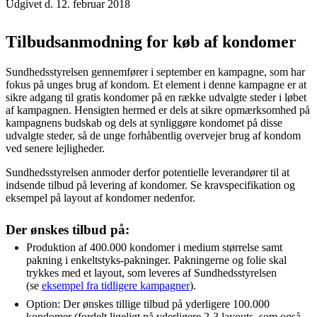
Udgivet d. 12. februar 2018
Tilbudsanmodning for køb af kondomer
Sundhedsstyrelsen gennemfører i september en kampagne, som har
fokus på unges brug af kondom. Et element i denne kampagne er at
sikre adgang til gratis kondomer på en række udvalgte steder i løbet
af kampagnen. Hensigten hermed er dels at sikre opmærksomhed på
kampagnens budskab og dels at synliggøre kondomet på disse
udvalgte steder, så de unge forhåbentlig overvejer brug af kondom
ved senere lejligheder.
Sundhedsstyrelsen anmoder derfor potentielle leverandører til at
indsende tilbud på levering af kondomer. Se kravspecifikation og
eksempel på layout af kondomer nedenfor.
Der ønskes tilbud på:
Produktion af 400.000 kondomer i medium størrelse samt
pakning i enkeltstyks-pakninger. Pakningerne og folie skal
trykkes med et layout, som leveres af Sundhedsstyrelsen
(se
eksempel fra tidligere kampagner
).
Option: Der ønskes tillige tilbud på yderligere 100.000
kondomer (fordelt ligeligt på yderligere 2-3 layouts, som også