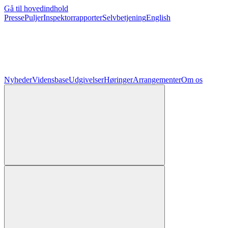
Gå til hovedindhold
Presse
Puljer
Inspektorrapporter
Selvbetjening
English
Nyheder
Vidensbase
Udgivelser
Høringer
Arrangementer
Om os