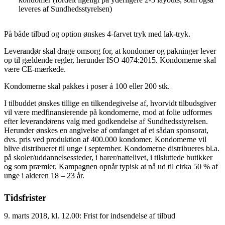
leveres af Sundhedsstyrelsen)
På både tilbud og option ønskes 4-farvet tryk med lak-tryk.
Leverandør skal drage omsorg for, at kondomer og pakninger lever
op til gældende regler, herunder ISO 4074:2015. Kondomerne skal
være CE-mærkede.
Kondomerne skal pakkes i poser á 100 eller 200 stk.
I tilbuddet ønskes tillige en tilkendegivelse af, hvorvidt tilbudsgiver
vil være medfinansierende på kondomerne, mod at folie udformes
efter leverandørens valg med godkendelse af Sundhedsstyrelsen.
Herunder ønskes en angivelse af omfanget af et sådan sponsorat,
dvs. pris ved produktion af 400.000 kondomer. Kondomerne vil
blive distribueret til unge i september. Kondomerne distribueres bl.a.
på skoler/uddannelsessteder, i barer/nattelivet, i tilsluttede butikker
og som præmier. Kampagnen opnår typisk at nå ud til cirka 50 % af
unge i alderen 18 – 23 år.
Tidsfrister
9. marts 2018, kl. 12.00: Frist for indsendelse af tilbud