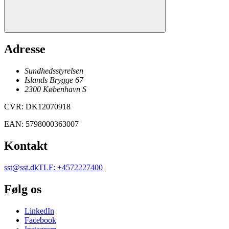
Adresse
Sundhedsstyrelsen
Islands Brygge 67
2300
København
S
CVR
:
DK12070918
EAN
:
5798000363007
Kontakt
sst@sst.dk
TLF
:
+4572227400
Følg os
LinkedIn
Facebook