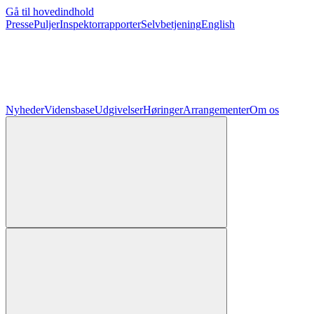
Gå til hovedindhold
Presse
Puljer
Inspektorrapporter
Selvbetjening
English
Nyheder
Vidensbase
Udgivelser
Høringer
Arrangementer
Om os