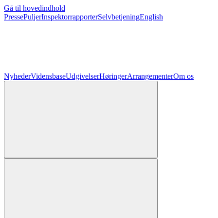
Gå til hovedindhold
Presse
Puljer
Inspektorrapporter
Selvbetjening
English
Nyheder
Vidensbase
Udgivelser
Høringer
Arrangementer
Om os