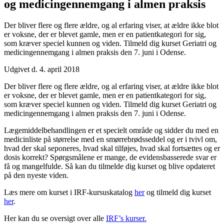
og medicin­gennemgang i almen praksis
Der bliver flere og flere ældre, og al erfaring viser, at ældre ikke blot
er voksne, der er blevet gamle, men er en patientkategori for sig,
som kræver speciel kunnen og viden. Tilmeld dig kurset Geriatri og
medicingennemgang i almen praksis den 7. juni i Odense.
Udgivet d. 4. april 2018
Der bliver flere og flere ældre, og al erfaring viser, at ældre ikke blot
er voksne, der er blevet gamle, men er en patientkategori for sig,
som kræver speciel kunnen og viden. Tilmeld dig kurset Geriatri og
medicingennemgang i almen praksis den 7. juni i Odense.
Lægemiddelbehandlingen er et specielt område og sidder du med en
medicinliste på størrelse med en smørrebrødsseddel og er i tvivl om,
hvad der skal seponeres, hvad skal tilføjes, hvad skal fortsættes og er
dosis korrekt? Spørgsmålene er mange, de evidensbasserede svar er
få og mangelfulde. Så kan du tilmelde dig kurset og blive opdateret
på den nyeste viden.
Læs mere om kurset i IRF-kursuskatalog
her
og tilmeld dig kurset
her
.
Her kan du se oversigt over alle
IRF’s kurser
.