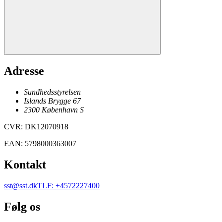
Adresse
Sundhedsstyrelsen
Islands Brygge 67
2300
København
S
CVR
:
DK12070918
EAN
:
5798000363007
Kontakt
sst@sst.dk
TLF
:
+4572227400
Følg os