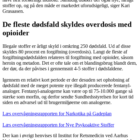
stoffer op, og på den måde er markedet uforudsigeligt, siger Kari
Grasaasen.
De fleste dødsfald skyldes overdosis med
opioider
Illegale stoffer er årligt skyld i omkring 250 dødsfald. Ud af disse
skyldes 80 procent en forgiftning (overdosis). Langt de fleste af
forgiftningsdødsfalden relateres til forgiftning med opioider, såsom
heroin og metadon. Det er ofte tale om et blandingsbrug blandt dem,
der dør, da der påvises i gennemsnit 4-5 stoffer i dødsfaldene.
Igennem en relativt kort periode er der desuden set ophobning af
dødsfald med de meget potente nye illegalt producerede fentanyl-
analoger. Fentanyl-analogerne kan være op til 75-10.000 gange så
stærke som morfin, og derfor sendte Sundhedsstyrelsen for kort tid
siden en advarsel ud til brugermiljøerne om analogerne.
Læs overvågningsrapporten for Narkotika på Gadeplan
Læs overvågningsrapporten for Nye Psykoaktive Stoffer
Der kan i øvrigt henvises til Institut for Retsmedicin ved Aarhus