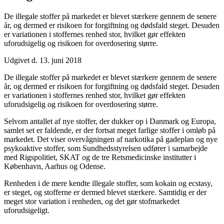
De illegale stoffer på markedet er blevet stærkere gennem de senere
år, og dermed er risikoen for forgiftning og dødsfald steget. Desuden
er variationen i stoffernes renhed stor, hvilket gør effekten
uforudsigelig og risikoen for overdosering større.
Udgivet d. 13. juni 2018
De illegale stoffer på markedet er blevet stærkere gennem de senere
år, og dermed er risikoen for forgiftning og dødsfald steget. Desuden
er variationen i stoffernes renhed stor, hvilket gør effekten
uforudsigelig og risikoen for overdosering større.
Selvom antallet af nye stoffer, der dukker op i Danmark og Europa,
samlet set er faldende, er der fortsat meget farlige stoffer i omløb på
markedet. Det viser overvågningen af narkotika på gadeplan og nye
psykoaktive stoffer, som Sundhedsstyrelsen udfører i samarbejde
med Rigspolitiet, SKAT og de tre Retsmedicinske institutter i
København, Aarhus og Odense.
Renheden i de mere kendte illegale stoffer, som kokain og ecstasy,
er steget, og stofferne er dermed blevet stærkere. Samtidig er der
meget stor variation i renheden, og det gør stofmarkedet
uforudsigeligt.