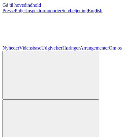
Gå til hovedindhold
Presse
Puljer
Inspektorrapporter
Selvbetjening
English
Nyheder
Vidensbase
Udgivelser
Høringer
Arrangementer
Om os