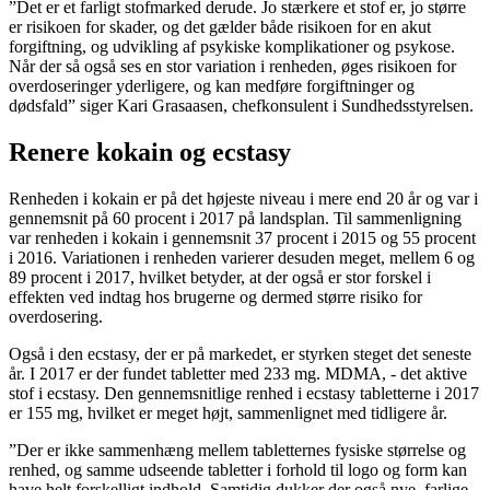
”Det er et farligt stofmarked derude. Jo stærkere et stof er, jo større
er risikoen for skader, og det gælder både risikoen for en akut
forgiftning, og udvikling af psykiske komplikationer og psykose.
Når der så også ses en stor variation i renheden, øges risikoen for
overdoseringer yderligere, og kan medføre forgiftninger og
dødsfald” siger Kari Grasaasen, chefkonsulent i Sundhedsstyrelsen.
Renere kokain og ecstasy
Renheden i kokain er på det højeste niveau i mere end 20 år og var i
gennemsnit på 60 procent i 2017 på landsplan. Til sammenligning
var renheden i kokain i gennemsnit 37 procent i 2015 og 55 procent
i 2016. Variationen i renheden varierer desuden meget, mellem 6 og
89 procent i 2017, hvilket betyder, at der også er stor forskel i
effekten ved indtag hos brugerne og dermed større risiko for
overdosering.
Også i den ecstasy, der er på markedet, er styrken steget det seneste
år. I 2017 er der fundet tabletter med 233 mg. MDMA, - det aktive
stof i ecstasy. Den gennemsnitlige renhed i ecstasy tabletterne i 2017
er 155 mg, hvilket er meget højt, sammenlignet med tidligere år.
”Der er ikke sammenhæng mellem tabletternes fysiske størrelse og
renhed, og samme udseende tabletter i forhold til logo og form kan
have helt forskelligt indhold. Samtidig dukker der også nye, farlige