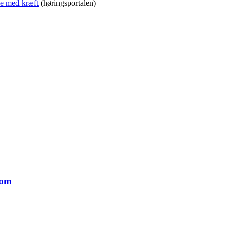
se med kræft
(høringsportalen)
dom