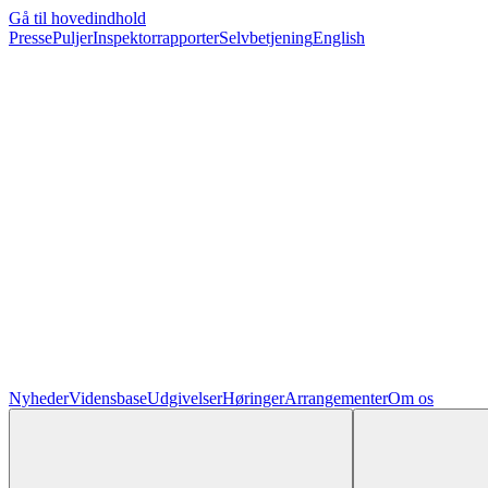
Gå til hovedindhold
Presse
Puljer
Inspektorrapporter
Selvbetjening
English
Nyheder
Vidensbase
Udgivelser
Høringer
Arrangementer
Om os