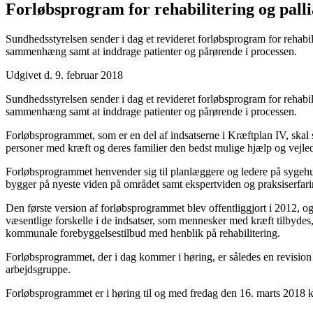
Forløbsprogram for rehabilitering og pall
Sundhedsstyrelsen sender i dag et revideret forløbsprogram for rehabil
sammenhæng samt at inddrage patienter og pårørende i processen.
Udgivet d. 9. februar 2018
Sundhedsstyrelsen sender i dag et revideret forløbsprogram for rehabil
sammenhæng samt at inddrage patienter og pårørende i processen.
Forløbsprogrammet, som er en del af indsatserne i Kræftplan IV, skal s
personer med kræft og deres familier den bedst mulige hjælp og vejl
Forløbsprogrammet henvender sig til planlæggere og ledere på sygehuse
bygger på nyeste viden på området samt ekspertviden og praksiserfari
Den første version af forløbsprogrammet blev offentliggjort i 2012, o
væsentlige forskelle i de indsatser, som mennesker med kræft tilbydes,
kommunale forebyggelsestilbud med henblik på rehabilitering.
Forløbsprogrammet, der i dag kommer i høring, er således en revisio
arbejdsgruppe.
Forløbsprogrammet er i høring til og med fredag den 16. marts 2018 