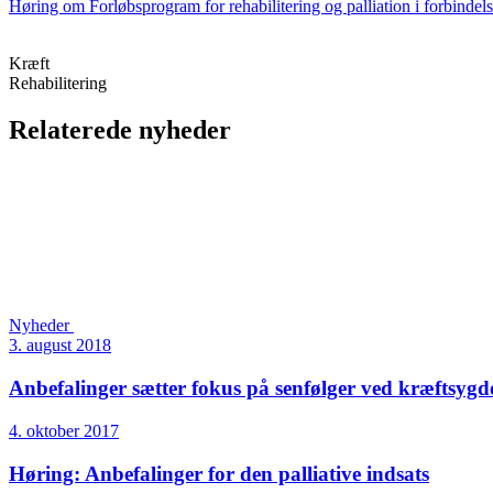
Høring om Forløbsprogram for rehabilitering og palliation i forbindel
Kræft
Rehabilitering
Relaterede nyheder
Nyheder
3. august 2018
Anbefalinger sætter fokus på senfølger ved kræftsyg
4. oktober 2017
Høring: Anbefalinger for den palliative indsats