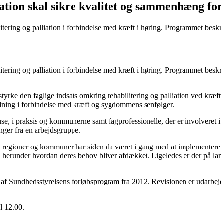
iation skal sikre kvalitet og sammenhæng f
itering og palliation i forbindelse med kræft i høring. Programmet beskr
itering og palliation i forbindelse med kræft i høring. Programmet beskr
tyrke den faglige indsats omkring rehabilitering og palliation ved kræf
edning i forbindelse med kræft og sygdommens senfølger.
, i praksis og kommunerne samt fagprofessionelle, der er involveret i 
nger fra en arbejdsgruppe.
g regioner og kommuner har siden da været i gang med at implementere d
 herunder hvordan deres behov bliver afdækket. Ligeledes er der på land
n af Sundhedsstyrelsens forløbsprogram fra 2012. Revisionen er udarbe
kl 12.00.