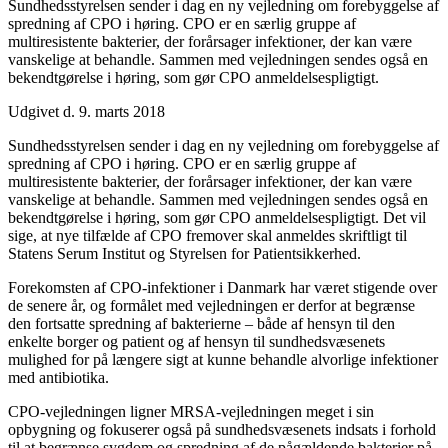
Sundhedsstyrelsen sender i dag en ny vejledning om forebyggelse af
spredning af CPO i høring. CPO er en særlig gruppe af
multiresistente bakterier, der forårsager infektioner, der kan være
vanskelige at behandle. Sammen med vejledningen sendes også en
bekendtgørelse i høring, som gør CPO anmeldelsespligtigt.
Udgivet d. 9. marts 2018
Sundhedsstyrelsen sender i dag en ny vejledning om forebyggelse af
spredning af CPO i høring. CPO er en særlig gruppe af
multiresistente bakterier, der forårsager infektioner, der kan være
vanskelige at behandle. Sammen med vejledningen sendes også en
bekendtgørelse i høring, som gør CPO anmeldelsespligtigt. Det vil
sige, at nye tilfælde af CPO fremover skal anmeldes skriftligt til
Statens Serum Institut og Styrelsen for Patientsikkerhed.
Forekomsten af CPO-infektioner i Danmark har været stigende over
de senere år, og formålet med vejledningen er derfor at begrænse
den fortsatte spredning af bakterierne – både af hensyn til den
enkelte borger og patient og af hensyn til sundhedsvæsenets
mulighed for på længere sigt at kunne behandle alvorlige infektioner
med antibiotika.
CPO-vejledningen ligner MRSA-vejledningen meget i sin
opbygning og fokuserer også på sundhedsvæsenets indsats i forhold
til at begrænse sygdom og spredning af de pågældende bakterier på