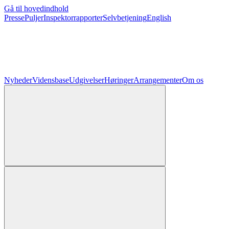
Gå til hovedindhold
Presse
Puljer
Inspektorrapporter
Selvbetjening
English
Nyheder
Vidensbase
Udgivelser
Høringer
Arrangementer
Om os