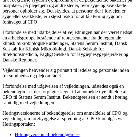
hospitaler, på plejehjem og andre steder, hvor syge og svækkede
personer opholder sig. Det skyldes, at personer, der i forvejen er
syge eller svækkede, er i størst risiko for at få alvorlig sygdom
forårsaget af CPO.
I forbindelse med udarbejdelse af vejledningen har der været nedsat
en arbejdsgruppe bestående af repræsentanter fra de regionale
klinisk mikrobiologiske afdelinger, Statens Serum Institut, Dansk
Selskab for Klinisk Mikrobiologi, Dansk Selskab for
Infektionsmedicin, Fagligt Selskab for Hygiejnesygeplejersker og
Danske Regioner.
Vejledningen henvender sig primært til ledelse og personale inden
for sundheds- og plejeområdet.
I forbindelse med udgivelsen af vejledningen, udstedes også en
bekendtgørelse, der forpligter læger til at anmelde nye tilfælde af
CPO til Statens Serum Institut. Bekendtgørelsen er sendt i høring
samtidig med vejledningen.
Høringsversionerne af bekendtgørelse om anmeldelse af CPO og
vejledning om forebyggelse af spredning af CPO kan tilgås via
Høringsportalen:
Høringsversion af bekendtgørelse