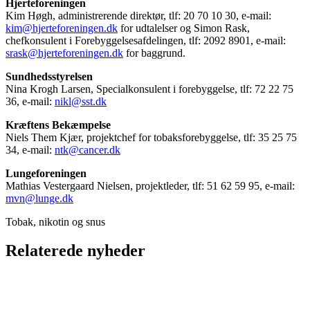
Hjerteforeningen
Kim Høgh, administrerende direktør, tlf: 20 70 10 30, e-mail:
kim@hjerteforeningen.dk
for udtalelser og Simon Rask,
chefkonsulent i Forebyggelsesafdelingen, tlf: 2092 8901, e-mail:
srask@hjerteforeningen.dk
for baggrund.
Sundhedsstyrelsen
Nina Krogh Larsen, Specialkonsulent i forebyggelse, tlf: 72 22 75
36, e-mail:
nikl@sst.dk
Kræftens Bekæmpelse
Niels Them Kjær, projektchef for tobaksforebyggelse, tlf: 35 25 75
34, e-mail:
ntk@cancer.dk
Lungeforeningen
Mathias Vestergaard Nielsen, projektleder, tlf: 51 62 59 95, e-mail:
mvn@lunge.dk
Tobak, nikotin og snus
Relaterede nyheder