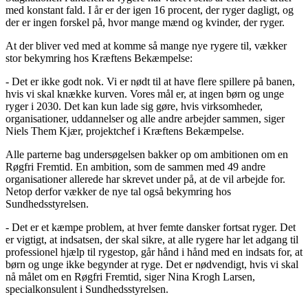
med konstant fald. I år er der igen 16 procent, der ryger dagligt, og
der er ingen forskel på, hvor mange mænd og kvinder, der ryger.
At der bliver ved med at komme så mange nye rygere til, vækker
stor bekymring hos Kræftens Bekæmpelse:
- Det er ikke godt nok. Vi er nødt til at have flere spillere på banen,
hvis vi skal knække kurven. Vores mål er, at ingen børn og unge
ryger i 2030. Det kan kun lade sig gøre, hvis virksomheder,
organisationer, uddannelser og alle andre arbejder sammen, siger
Niels Them Kjær, projektchef i Kræftens Bekæmpelse.
Alle parterne bag undersøgelsen bakker op om ambitionen om en
Røgfri Fremtid. En ambition, som de sammen med 49 andre
organisationer allerede har skrevet under på, at de vil arbejde for.
Netop derfor vækker de nye tal også bekymring hos
Sundhedsstyrelsen.
- Det er et kæmpe problem, at hver femte dansker fortsat ryger. Det
er vigtigt, at indsatsen, der skal sikre, at alle rygere har let adgang til
professionel hjælp til rygestop, går hånd i hånd med en indsats for, at
børn og unge ikke begynder at ryge. Det er nødvendigt, hvis vi skal
nå målet om en Røgfri Fremtid, siger Nina Krogh Larsen,
specialkonsulent i Sundhedsstyrelsen.