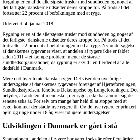
Rygning er en af de allerstørste trusler mod sundheden og noget af
det farligste, danskerne udsætter deres kroppe for. På trods af det
fortsætter 22 procent af befolkningen med at ryge.
Udgivet d. 4. januar 2018
Rygning er en af de allerstørste trusler mod sundheden og noget af
det farligste, danskerne udsætter deres kroppe for. På trods af det
fortsætter 22 procent af befolkningen med at ryge. Ny undersøgelse
af danskernes rygevaner viser, at andelen af rygere ikke er faldet
siden 2011 – et kæmpe problem, mener de største
sundhedsorganisationer, da rygning er skyld i en fjerdedel af alle
dødsfald i Danmark.
Mere end hver femte dansker ryger. Det viser den nye årlige
undersøgelse af danskernes rygevaner foretaget af Hjerteforeningen,
Sundhedsstyrelsen, Kræftens Bekæmpelse og Lungeforeningen. Det
betyder, at andelen af mennesker, der ryger, ikke har ændret sig de
seneste seks år. For selv om mange har held til at stoppe med at
ryge, kommer der stadig nye rygere til. Og de nye rygere er primært
børn og unge under 18 år, viser tidligere undersøgelser.
Udviklingen i Danmark er gået i stå
Stagnationen i andelen af rygere har varet i seks år efter flere årtier