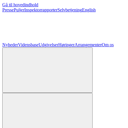
Gå til hovedindhold
Presse
Puljer
Inspektorrapporter
Selvbetjening
English
Nyheder
Vidensbase
Udgivelser
Høringer
Arrangementer
Om os