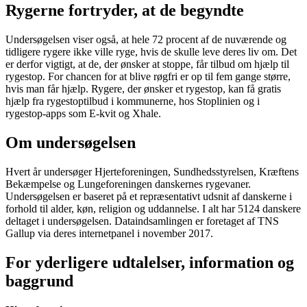
Rygerne fortryder, at de begyndte
Undersøgelsen viser også, at hele 72 procent af de nuværende og
tidligere rygere ikke ville ryge, hvis de skulle leve deres liv om. Det
er derfor vigtigt, at de, der ønsker at stoppe, får tilbud om hjælp til
rygestop. For chancen for at blive røgfri er op til fem gange større,
hvis man får hjælp. Rygere, der ønsker et rygestop, kan få gratis
hjælp fra rygestoptilbud i kommunerne, hos Stoplinien og i
rygestop-apps som E-kvit og Xhale.
Om undersøgelsen
Hvert år undersøger Hjerteforeningen, Sundhedsstyrelsen, Kræftens
Bekæmpelse og Lungeforeningen danskernes rygevaner.
Undersøgelsen er baseret på et repræsentativt udsnit af danskerne i
forhold til alder, køn, religion og uddannelse. I alt har 5124 danskere
deltaget i undersøgelsen. Dataindsamlingen er foretaget af TNS
Gallup via deres internetpanel i november 2017.
For yderligere udtalelser, information og
baggrund