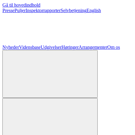
Gå til hovedindhold
Presse
Puljer
Inspektorrapporter
Selvbetjening
English
Nyheder
Vidensbase
Udgivelser
Høringer
Arrangementer
Om os