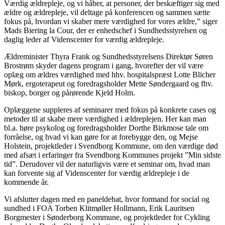
Værdig ældrepleje, og vi håber, at personer, der beskæftiger sig med
ældre og ældrepleje, vil deltage på konferencen og sammen sætte
fokus på, hvordan vi skaber mere værdighed for vores ældre,” siger
Mads Biering la Cour, der er enhedschef i Sundhedsstyrelsen og
daglig leder af Videnscenter for værdig ældrepleje.
Ældreminister Thyra Frank og Sundhedsstyrelsens Direktør Søren
Brostrøm skyder dagens program i gang, hvorefter der vil være
oplæg om ældres værdighed med hhv. hospitalspræst Lotte Blicher
Mørk, ergoterapeut og foredragsholder Mette Søndergaard og fhv.
biskop, borger og pårørende Kjeld Holm.
Oplæggene suppleres af seminarer med fokus på konkrete cases og
metoder til at skabe mere værdighed i ældreplejen. Her kan man
bl.a. høre psykolog og foredragsholder Dorthe Birkmose tale om
forråelse, og hvad vi kan gøre for at forebygge den, og Mejse
Holstein, projektleder i Svendborg Kommune, om den værdige død
med afsæt i erfaringer fra Svendborg Kommunes projekt ”Min sidste
tid”. Derudover vil der naturligvis være et seminar om, hvad man
kan forvente sig af Videnscenter for værdig ældrepleje i de
kommende år.
Vi afslutter dagen med en paneldebat, hvor formand for social og
sundhed i FOA Torben Klitmøller Hollmann, Erik Lauritsen
Borgmester i Sønderborg Kommune, og projektleder for Cykling