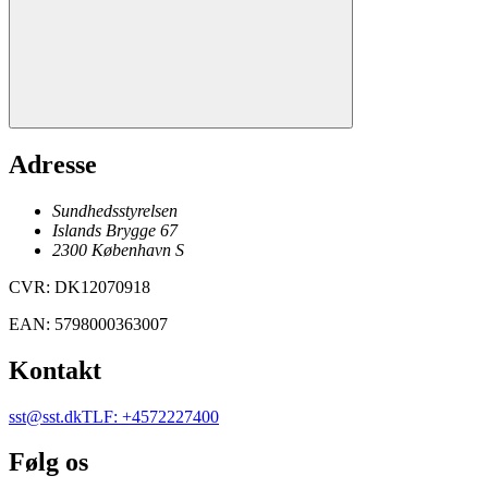
Adresse
Sundhedsstyrelsen
Islands Brygge 67
2300
København
S
CVR
:
DK12070918
EAN
:
5798000363007
Kontakt
sst@sst.dk
TLF
:
+4572227400
Følg os