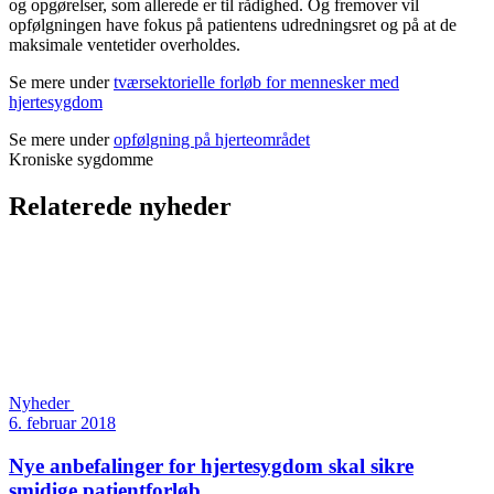
og opgørelser, som allerede er til rådighed. Og fremover vil
opfølgningen have fokus på patientens udredningsret og på at de
maksimale ventetider overholdes.
Se mere under
tværsektorielle forløb for mennesker med
hjertesygdom
Se mere under
opfølgning på hjerteområdet
Kroniske sygdomme
Relaterede nyheder
Nyheder
6. februar 2018
Nye anbefalinger for hjertesygdom skal sikre
smidige patientforløb