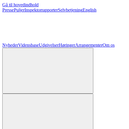
Gå til hovedindhold
Presse
Puljer
Inspektorrapporter
Selvbetjening
English
Nyheder
Vidensbase
Udgivelser
Høringer
Arrangementer
Om os