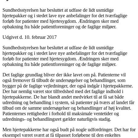
Sundhedsstyrelsen har besluttet at udfase de lidt usmidige
hjertepakker og i stedet lave nye anbefalinger for det tværfaglige
forløb for patienter med hjertesygdom. Ændringen sker med
opbakning fra både patientforeninger og de faglige miljøer.
Udgivet d. 10. februar 2017
Sundhedsstyrelsen har besluttet at udfase de lidt usmidige
hjertepakker og i stedet lave nye anbefalinger for det tværfaglige
forløb for patienter med hjertesygdom. Ændringen sker med
opbakning fra både patientforeninger og de faglige miljøer.
Det faglige grundlag bliver der ikke lavet om på. Patienterne vil
også fremover få tilbudt de undersøgelser og behandlinger, som
bygger på de faglige vejledninger, der også indgår i hjertepakkerne.
Der har nemlig været stor tilfredshed med det faglige indhold i
hjertepakkerne. De har blandt andet medvirket til at få sat både
udredning og behandling i system, så patienter på tværs af landet får
tilbud om de samme undersøgelser og behandlinger af høj kvalitet.
Patienternes rettigheder i forhold til maksimale ventetider og
udrednings- og behandlingsret gælder naturligvis stadig.
Men hjertepakkerne har også budt på nogle udfordringer. Det har for
eksempel været svært at få tilpasset forløbene til den enkeltes