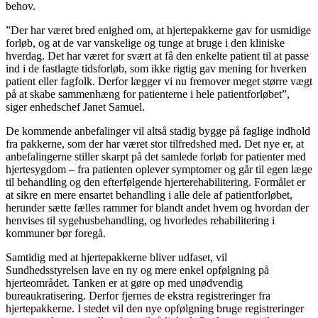
behov.
”Der har været bred enighed om, at hjertepakkerne gav for usmidige
forløb, og at de var vanskelige og tunge at bruge i den kliniske
hverdag. Det har været for svært at få den enkelte patient til at passe
ind i de fastlagte tidsforløb, som ikke rigtig gav mening for hverken
patient eller fagfolk. Derfor lægger vi nu fremover meget større vægt
på at skabe sammenhæng for patienterne i hele patientforløbet”,
siger enhedschef Janet Samuel.
De kommende anbefalinger vil altså stadig bygge på faglige indhold
fra pakkerne, som der har været stor tilfredshed med. Det nye er, at
anbefalingerne stiller skarpt på det samlede forløb for patienter med
hjertesygdom – fra patienten oplever symptomer og går til egen læge
til behandling og den efterfølgende hjerterehabilitering.
Formålet er
at sikre en mere ensartet behandling i alle dele af patientforløbet,
herunder sætte fælles rammer for blandt andet hvem og hvordan der
henvises til sygehusbehandling, og hvorledes rehabilitering i
kommuner bør foregå.
Samtidig med at hjertepakkerne bliver udfaset, vil
Sundhedsstyrelsen lave en ny og mere enkel opfølgning på
hjerteområdet. Tanken er at gøre op med unødvendig
bureaukratisering. Derfor fjernes de ekstra registreringer fra
hjertepakkerne. I stedet vil den nye opfølgning bruge registreringer