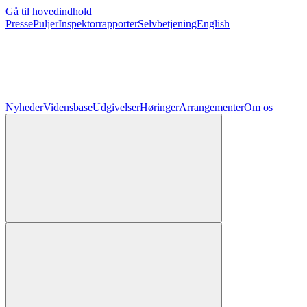
Gå til hovedindhold
Presse
Puljer
Inspektorrapporter
Selvbetjening
English
Nyheder
Vidensbase
Udgivelser
Høringer
Arrangementer
Om os