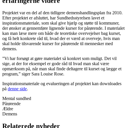
erfaringerne videre
Projektet var en del af den tidligere demenshandlingsplan fra 2010.
Efter projektet er afsluttet, har Sundhedsstyrelsen lavet et
inspirationsmateriale, som skal give hjælp og støtte til kommuner,
der ønsker at gennemføre lignende kurser for pårørende. I materialet
kan man læse mere om både de teoretiske overvejelser bag kurset,
og få helt konkrete råd til, hvad der er værd at overveje, hvis man
skal holde tilsvarende kurser for pårørende til mennesker med
demens.
”Vi har forsøgt at gøre materialet så konkret som muligt. Det vil
sige, at der for eksempel er gode råd til hvad man skal være
opmærksom på, når man skal finde deltagere til kurset og lægge et
program,” siger Sara Louise Rose.
Inspirationsmateriale og evalueringen af projektet kan downloades
på
denne side
.
Mental sundhed
Pårørende
Ældre
Demens
Relaterede nyheder