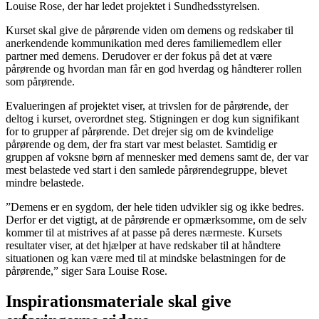
Louise Rose, der har ledet projektet i Sundhedsstyrelsen.
Kurset skal give de pårørende viden om demens og redskaber til
anerkendende kommunikation med deres familiemedlem eller
partner med demens. Derudover er der fokus på det at være
pårørende og hvordan man får en god hverdag og håndterer rollen
som pårørende.
Evalueringen af projektet viser, at trivslen for de pårørende, der
deltog i kurset, overordnet steg. Stigningen er dog kun signifikant
for to grupper af pårørende. Det drejer sig om de kvindelige
pårørende og dem, der fra start var mest belastet. Samtidig er
gruppen af voksne børn af mennesker med demens samt de, der var
mest belastede ved start i den samlede pårørendegruppe, blevet
mindre belastede.
”Demens er en sygdom, der hele tiden udvikler sig og ikke bedres.
Derfor er det vigtigt, at de pårørende er opmærksomme, om de selv
kommer til at mistrives af at passe på deres nærmeste. Kursets
resultater viser, at det hjælper at have redskaber til at håndtere
situationen og kan være med til at mindske belastningen for de
pårørende,” siger Sara Louise Rose.
Inspirationsmateriale skal give