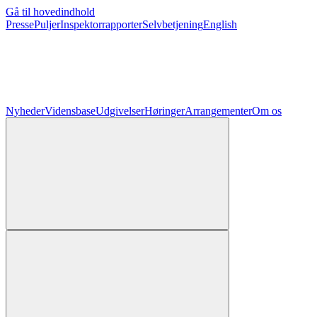
Gå til hovedindhold
Presse
Puljer
Inspektorrapporter
Selvbetjening
English
Nyheder
Vidensbase
Udgivelser
Høringer
Arrangementer
Om os