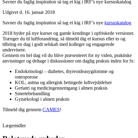
Savner du faglig inspiration så tag et kig i IRF’s nye kursuskatalog
Udgivet d. 16. januar 2018
Savner du faglig inspiration så tag et kig i IRF’s nye
kursuskatalog
2018 byder på nye kurser og gamle kendinge i opfriskede versioner.
Trænger du til luftforandring, så tilmeld dig et kursus eller to og
tilbring en dag i godt selskab med kolleger og engagerede
undervisere.
Gennem en hel dag vil du blive præsenteret for ny viden, praktiske
anvisninger og deltage i diskussioner om daglig praksis inden for fx:
Endokrinologi – diabetes, thyreoideasygdomme og
osteoporose
KOL, astma og allergisk betingede luftvejslidelser
Geriatri og medicingennemgang i almen praksis
Smertebehandling
Gynækologi i almen praksis
Tilmeld dig gennem
CAMES
!
Lægemidler