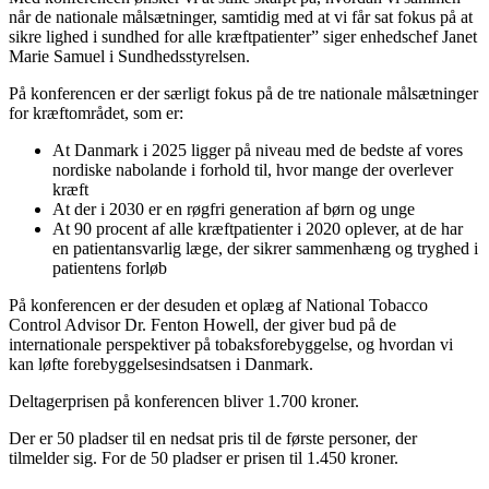
når de nationale målsætninger, samtidig med at vi får sat fokus på at
sikre lighed i sundhed for alle kræftpatienter” siger enhedschef Janet
Marie Samuel i Sundhedsstyrelsen.
På konferencen er der særligt fokus på de tre nationale målsætninger
for kræftområdet, som er:
At Danmark i 2025 ligger på niveau med de bedste af vores
nordiske nabolande i forhold til, hvor mange der overlever
kræft
At der i 2030 er en røgfri generation af børn og unge
At 90 procent af alle kræftpatienter i 2020 oplever, at de har
en patientansvarlig læge, der sikrer sammenhæng og tryghed i
patientens forløb
På konferencen er der desuden et oplæg af National Tobacco
Control Advisor Dr. Fenton Howell, der giver bud på de
internationale perspektiver på tobaksforebyggelse, og hvordan vi
kan løfte forebyggelsesindsatsen i Danmark.
Deltagerprisen på konferencen bliver 1.700 kroner.
Der er 50 pladser til en nedsat pris til de første personer, der
tilmelder sig. For de 50 pladser er prisen til 1.450 kroner.