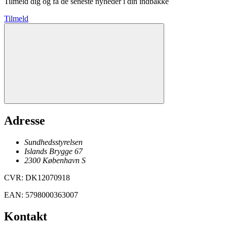
Tilmeld dig og få de seneste nyheder i din indbakke
Tilmeld
Adresse
Sundhedsstyrelsen
Islands Brygge 67
2300
København
S
CVR
:
DK12070918
EAN
:
5798000363007
Kontakt