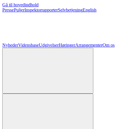
Gå til hovedindhold
Presse
Puljer
Inspektorrapporter
Selvbetjening
English
Nyheder
Vidensbase
Udgivelser
Høringer
Arrangementer
Om os