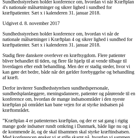
Sundhedsstyrelsen holder konference om, hvordan vi når Kræftplan
4's nationale målsætninger og sikrer lighed i sundhed for
kræftpatienter. Sæt x i kalenderen 31. januar 2018.
Udgivet d. 8. november 2017
Sundhedsstyrelsen holder konference om, hvordan vi når de
nationale målsætninger i Kræftplan 4 og sikrer lighed i sundhed for
kræftpatienter. Sæt x i kalenderen 31. januar 2018.
Stadig flere danskere overlever en kræftsygdom. Flere patienter
bliver behandlet til tiden, og flere får hjælp til at vende tilbage til
hverdagen efter endt behandling. Men der er stadig steder, hvor vi
kan gøre det bedre, både når det gælder forebyggelse og behandling
af kræft.
Derfor inviterer Sundhedsstyrelsen sundhedspersonale,
sundhedsplanlæggere, meningsdannere, patienter og pårørende til en
konference om, hvordan de mange indsatsområder i den nyeste
kræftplan på området kan bane vejen for at styrke indsatsen på
kræftområdet.
”Kræftplan 4 er patienternes kræftplan, og der er sat gang i rigtig
mange gode indsatser rundt omkring i Danmark, både lige nu og i
de kommende år, og de skal tilsammen skal styrke kræftindsatsen.
Med konferencen ønsker vi at stille skarpt på, hvordan vi sammen