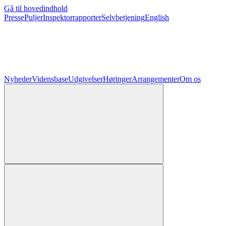
Gå til hovedindhold
Presse
Puljer
Inspektorrapporter
Selvbetjening
English
Nyheder
Vidensbase
Udgivelser
Høringer
Arrangementer
Om os