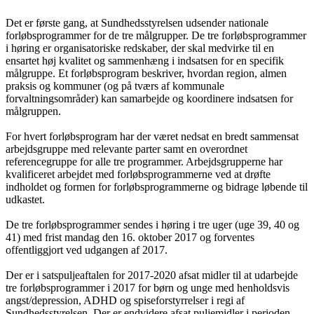
Det er første gang, at Sundhedsstyrelsen udsender nationale
forløbsprogrammer for de tre målgrupper. De tre forløbsprogrammer
i høring er organisatoriske redskaber, der skal medvirke til en
ensartet høj kvalitet og sammenhæng i indsatsen for en specifik
målgruppe. Et forløbsprogram beskriver, hvordan region, almen
praksis og kommuner (og på tværs af kommunale
forvaltningsområder) kan samarbejde og koordinere indsatsen for
målgruppen.
For hvert forløbsprogram har der været nedsat en bredt sammensat
arbejdsgruppe med relevante parter samt en overordnet
referencegruppe for alle tre programmer. Arbejdsgrupperne har
kvalificeret arbejdet med forløbsprogrammerne ved at drøfte
indholdet og formen for forløbsprogrammerne og bidrage løbende til
udkastet.
De tre forløbsprogrammer sendes i høring i tre uger (uge 39, 40 og
41) med frist mandag den 16. oktober 2017 og forventes
offentliggjort ved udgangen af 2017.
Der er i satspuljeaftalen for 2017-2020 afsat midler til at udarbejde
tre forløbsprogrammer i 2017 for børn og unge med henholdsvis
angst/depression, ADHD og spiseforstyrrelser i regi af
Sundhedsstyrelsen. Der er endvidere afsat puljemidler i perioden