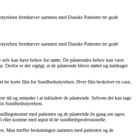
hedsstyrelsen fremhæver sammen med Danske Patienter tre gode
hedsstyrelsen fremhæver sammen med Danske Patienter tre gode
e selv kan have behov for støtte. De pårørendes behov kan være
. Derfor er det vigtigt, at de pårørende bliver støttet og inddraget
t tre korte film for Sundhedsstyrelsen. Hver film beskriver en case,
stere tid og omtanke i at inkludere de pårørende. Selvom det kan tage
hos Sundhedsstyrelsen.
behandlingsteamet med patienten og de pårørende én gang om ugen.
l eller komme med input til de sundhedsprofessionelle.
r den. Man træffer beslutningen sammen med patienten og de