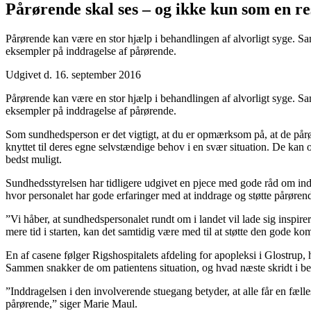
Pårørende skal ses – og ikke kun som en r
Pårørende kan være en stor hjælp i behandlingen af alvorligt syge. S
eksempler på inddragelse af pårørende.
Udgivet d. 16. september 2016
Pårørende kan være en stor hjælp i behandlingen af alvorligt syge. S
eksempler på inddragelse af pårørende.
Som sundhedsperson er det vigtigt, at du er opmærksom på, at de pår
knyttet til deres egne selvstændige behov i en svær situation. De kan o
bedst muligt.
Sundhedsstyrelsen har tidligere udgivet en pjece med gode råd om inddr
hvor personalet har gode erfaringer med at inddrage og støtte pårørende
”Vi håber, at sundhedspersonalet rundt om i landet vil lade sig inspire
mere tid i starten, kan det samtidig være med til at støtte den gode
En af casene følger Rigshospitalets afdeling for apopleksi i Glostru
Sammen snakker de om patientens situation, og hvad næste skridt i be
”Inddragelsen i den involverende stuegang betyder, at alle får en fæ
pårørende,” siger Marie Maul.