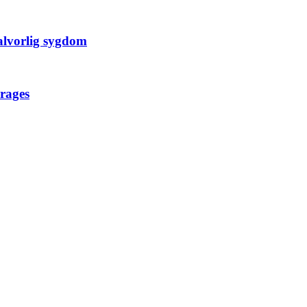
alvorlig sygdom
rages