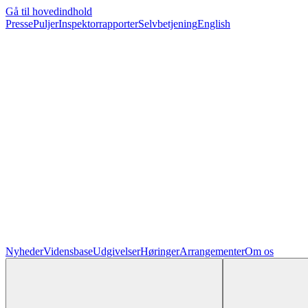
Gå til hovedindhold
Presse
Puljer
Inspektorrapporter
Selvbetjening
English
Nyheder
Vidensbase
Udgivelser
Høringer
Arrangementer
Om os