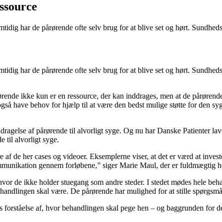
essource
amtidig har de pårørende ofte selv brug for at blive set og hørt. Sund
amtidig har de pårørende ofte selv brug for at blive set og hørt. Sund
ørende ikke kun er en ressource, der kan inddrages, men at de pårørend
gså have behov for hjælp til at være den bedst mulige støtte for den syge
agelse af pårørende til alvorligt syge. Og nu har Danske Patienter lave
 til alvorligt syge.
re af de her cases og videoer. Eksemplerne viser, at det er værd at inve
 kommunikation gennem forløbene,” siger Marie Maul, der er fuldmægtig 
p, hvor de ikke holder stuegang som andre steder. I stedet mødes hele 
handlingen skal være. De pårørende har mulighed for at stille spørgsmå
lles forståelse af, hvor behandlingen skal pege hen – og baggrunden fo