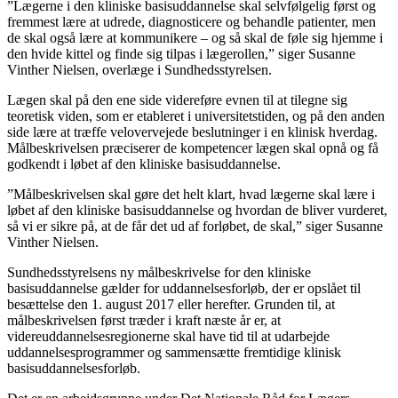
”Lægerne i den kliniske basisuddannelse skal selvfølgelig først og
fremmest lære at udrede, diagnosticere og behandle patienter, men
de skal også lære at kommunikere – og så skal de føle sig hjemme i
den hvide kittel og finde sig tilpas i lægerollen,” siger Susanne
Vinther Nielsen, overlæge i Sundhedsstyrelsen.
Lægen skal på den ene side videreføre evnen til at tilegne sig
teoretisk viden, som er etableret i universitetstiden, og på den anden
side lære at træffe velovervejede beslutninger i en klinisk hverdag.
Målbeskrivelsen præciserer de kompetencer lægen skal opnå og få
godkendt i løbet af den kliniske basisuddannelse.
”Målbeskrivelsen skal gøre det helt klart, hvad lægerne skal lære i
løbet af den kliniske basisuddannelse og hvordan de bliver vurderet,
så vi er sikre på, at de får det ud af forløbet, de skal,” siger Susanne
Vinther Nielsen.
Sundhedsstyrelsens ny målbeskrivelse for den kliniske
basisuddannelse gælder for uddannelsesforløb, der er opslået til
besættelse den 1. august 2017 eller herefter. Grunden til, at
målbeskrivelsen først træder i kraft næste år er, at
videreuddannelsesregionerne skal have tid til at udarbejde
uddannelsesprogrammer og sammensætte fremtidige klinisk
basisuddannelsesforløb.