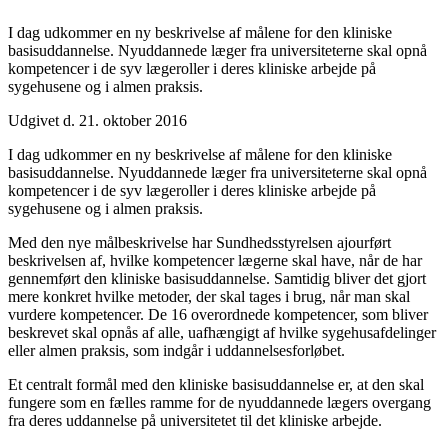
I dag udkommer en ny beskrivelse af målene for den kliniske
basisuddannelse. Nyuddannede læger fra universiteterne skal opnå
kompetencer i de syv lægeroller i deres kliniske arbejde på
sygehusene og i almen praksis.
Udgivet d. 21. oktober 2016
I dag udkommer en ny beskrivelse af målene for den kliniske
basisuddannelse. Nyuddannede læger fra universiteterne skal opnå
kompetencer i de syv lægeroller i deres kliniske arbejde på
sygehusene og i almen praksis.
Med den nye målbeskrivelse har Sundhedsstyrelsen ajourført
beskrivelsen af, hvilke kompetencer lægerne skal have, når de har
gennemført den kliniske basisuddannelse. Samtidig bliver det gjort
mere konkret hvilke metoder, der skal tages i brug, når man skal
vurdere kompetencer. De 16 overordnede kompetencer, som bliver
beskrevet skal opnås af alle, uafhængigt af hvilke sygehusafdelinger
eller almen praksis, som indgår i uddannelsesforløbet.
Et centralt formål med den kliniske basisuddannelse er, at den skal
fungere som en fælles ramme for de nyuddannede lægers overgang
fra deres uddannelse på universitetet til det kliniske arbejde.