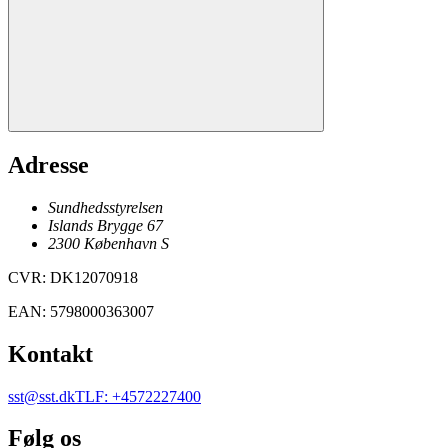
Adresse
Sundhedsstyrelsen
Islands Brygge 67
2300
København
S
CVR
:
DK12070918
EAN
:
5798000363007
Kontakt
sst@sst.dk
TLF
:
+4572227400
Følg os