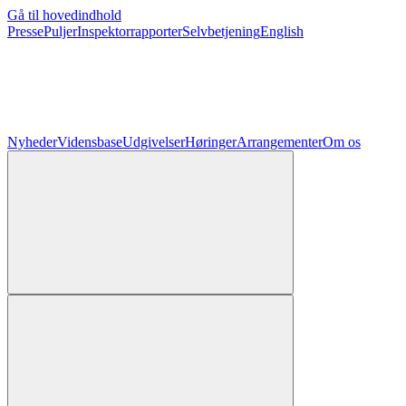
Gå til hovedindhold
Presse
Puljer
Inspektorrapporter
Selvbetjening
English
Nyheder
Vidensbase
Udgivelser
Høringer
Arrangementer
Om os