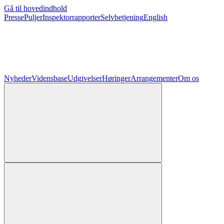
Gå til hovedindhold
Presse
Puljer
Inspektorrapporter
Selvbetjening
English
Nyheder
Vidensbase
Udgivelser
Høringer
Arrangementer
Om os