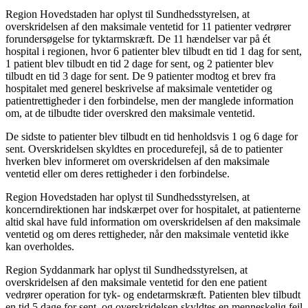
Region Hovedstaden har oplyst til Sundhedsstyrelsen, at
overskridelsen af den maksimale ventetid for 11 patienter vedrører
forundersøgelse for tyktarmskræft. De 11 hændelser var på ét
hospital i regionen, hvor 6 patienter blev tilbudt en tid 1 dag for sent,
1 patient blev tilbudt en tid 2 dage for sent, og 2 patienter blev
tilbudt en tid 3 dage for sent. De 9 patienter modtog et brev fra
hospitalet med generel beskrivelse af maksimale ventetider og
patientrettigheder i den forbindelse, men der manglede information
om, at de tilbudte tider overskred den maksimale ventetid.
De sidste to patienter blev tilbudt en tid henholdsvis 1 og 6 dage for
sent. Overskridelsen skyldtes en procedurefejl, så de to patienter
hverken blev informeret om overskridelsen af den maksimale
ventetid eller om deres rettigheder i den forbindelse.
Region Hovedstaden har oplyst til Sundhedsstyrelsen, at
koncerndirektionen har indskærpet over for hospitalet, at patienterne
altid skal have fuld information om overskridelsen af den maksimale
ventetid og om deres rettigheder, når den maksimale ventetid ikke
kan overholdes.
Region Syddanmark har oplyst til Sundhedsstyrelsen, at
overskridelsen af den maksimale ventetid for den ene patient
vedrører operation for tyk- og endetarmskræft. Patienten blev tilbudt
en tid 5 dage for sent, og overskridelsen skyldtes en menneskelig fejl