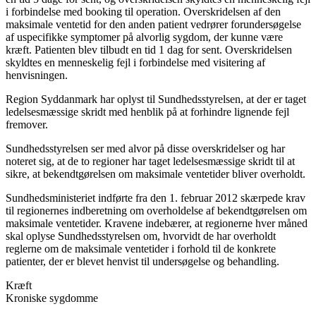
i forbindelse med booking til operation. Overskridelsen af den
maksimale ventetid for den anden patient vedrører forundersøgelse
af uspecifikke symptomer på alvorlig sygdom, der kunne være
kræft. Patienten blev tilbudt en tid 1 dag for sent. Overskridelsen
skyldtes en menneskelig fejl i forbindelse med visitering af
henvisningen.
Region Syddanmark har oplyst til Sundhedsstyrelsen, at der er taget
ledelsesmæssige skridt med henblik på at forhindre lignende fejl
fremover.
Sundhedsstyrelsen ser med alvor på disse overskridelser og har
noteret sig, at de to regioner har taget ledelsesmæssige skridt til at
sikre, at bekendtgørelsen om maksimale ventetider bliver overholdt.
Sundhedsministeriet indførte fra den 1. februar 2012 skærpede krav
til regionernes indberetning om overholdelse af bekendtgørelsen om
maksimale ventetider. Kravene indebærer, at regionerne hver måned
skal oplyse Sundhedsstyrelsen om, hvorvidt de har overholdt
reglerne om de maksimale ventetider i forhold til de konkrete
patienter, der er blevet henvist til undersøgelse og behandling.
Kræft
Kroniske sygdomme