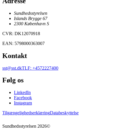
Adresse
Sundhedsstyrelsen
Islands Brygge 67
2300
København
S
CVR
:
DK12070918
EAN
:
5798000363007
Kontakt
sst@sst.dk
TLF
:
+4572227400
Følg os
LinkedIn
Facebook
Instagram
Tilgængelighedserklæring
Databeskyttelse
Sundhedsstyrelsen
2026
©