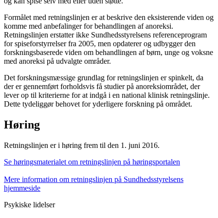
og kan spise selv med eller uden støtte.
Formålet med retningslinjen er at beskrive den eksisterende viden og
komme med anbefalinger for behandlingen af anoreksi.
Retningslinjen erstatter ikke Sundhedsstyrelsens referenceprogram
for spiseforstyrrelser fra 2005, men opdaterer og udbygger den
forskningsbaserede viden om behandlingen af børn, unge og voksne
med anoreksi på udvalgte områder.
Det forskningsmæssige grundlag for retningslinjen er spinkelt, da
der er gennemført forholdsvis få studier på anoreksiområdet, der
lever op til kriterierne for at indgå i en national klinisk retningslinje.
Dette tydeliggør behovet for yderligere forskning på området.
Høring
Retningslinjen er i høring frem til den 1. juni 2016.
Se høringsmaterialet om retningslinjen på høringsportalen
Mere information om retningslinjen på Sundhedsstyrelsens
hjemmeside
Psykiske lidelser