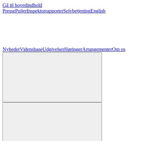
Gå til hovedindhold
Presse
Puljer
Inspektorrapporter
Selvbetjening
English
Nyheder
Vidensbase
Udgivelser
Høringer
Arrangementer
Om os