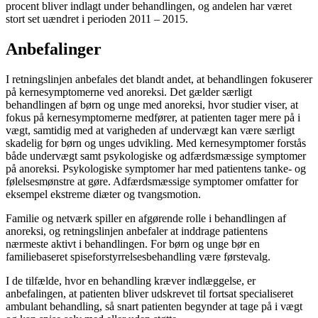
procent bliver indlagt under behandlingen, og andelen har været
stort set uændret i perioden 2011 – 2015.
Anbefalinger
I retningslinjen anbefales det blandt andet, at behandlingen fokuserer
på kernesymptomerne ved anoreksi. Det gælder særligt
behandlingen af børn og unge med anoreksi, hvor studier viser, at
fokus på kernesymptomerne medfører, at patienten tager mere på i
vægt, samtidig med at varigheden af undervægt kan være særligt
skadelig for børn og unges udvikling. Med kernesymptomer forstås
både undervægt samt psykologiske og adfærdsmæssige symptomer
på anoreksi. Psykologiske symptomer har med patientens tanke- og
følelsesmønstre at gøre. Adfærdsmæssige symptomer omfatter for
eksempel ekstreme diæter og tvangsmotion.
Familie og netværk spiller en afgørende rolle i behandlingen af
anoreksi, og retningslinjen anbefaler at inddrage patientens
nærmeste aktivt i behandlingen. For børn og unge bør en
familiebaseret spiseforstyrrelsesbehandling være førstevalg.
I de tilfælde, hvor en behandling kræver indlæggelse, er
anbefalingen, at patienten bliver udskrevet til fortsat specialiseret
ambulant behandling, så snart patienten begynder at tage på i vægt