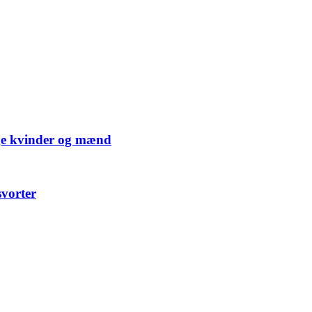
nge kvinder og mænd
svorter