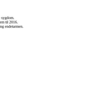
e sygdom.
m til 2016.
ing endetarmen.