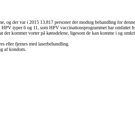
mme, og der var i 2015 13.817 personer der modtog behandling for denn
 HPV typer 6 og 11, som HPV vaccinationsprogrammet har omfattet fre
 at der kommer vorter på kønsdelene, ligesom de kan komme i og omkr
s eller fjernes med laserbehandling.
ug af kondom.