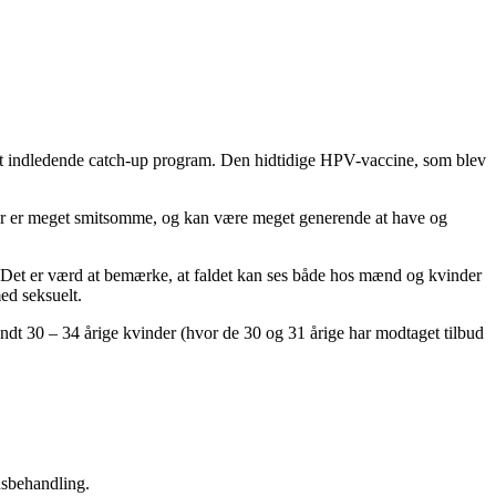
det indledende catch-up program. Den hidtidige HPV-vaccine, som blev
svorter er meget smitsomme, og kan være meget generende at have og
ion. Det er værd at bemærke, at faldet kan ses både hos mænd og kvinder
ed seksuelt.
andt 30 – 34 årige kvinder (hvor de 30 og 31 årige har modtaget tilbud
usbehandling.