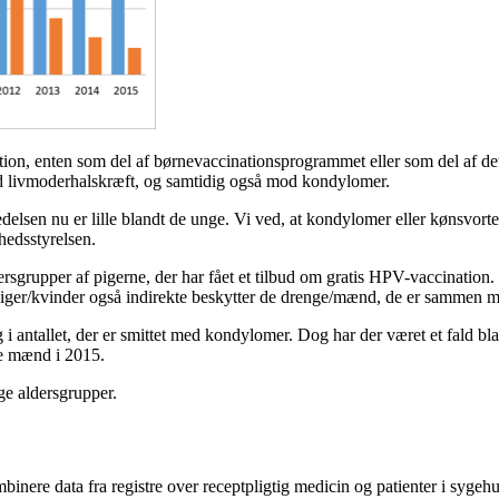
nation, enten som del af børnevaccinationsprogrammet eller som del af 
od livmoderhalskræft, og samtidig også mod kondylomer.
 udbredelsen nu er lille blandt de unge. Vi ved, at kondylomer eller køn
dhedsstyrelsen.
 aldersgrupper af pigerne, der har fået et tilbud om gratis HPV-vaccinat
af piger/kvinder også indirekte beskytter de drenge/mænd, de er sammen m
i antallet, der er smittet med kondylomer. Dog har der været et fald bl
ige mænd i 2015.
e aldersgrupper.
ere data fra registre over receptpligtig medicin og patienter i sygeh