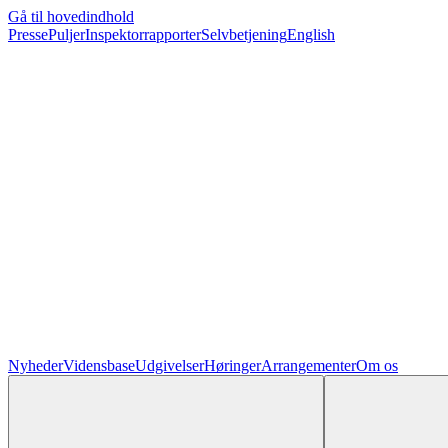
Gå til hovedindhold
Presse
Puljer
Inspektorrapporter
Selvbetjening
English
Nyheder
Vidensbase
Udgivelser
Høringer
Arrangementer
Om os