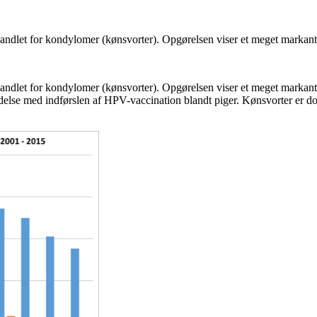
dlet for kondylomer (kønsvorter). Opgørelsen viser et meget markant fal
dlet for kondylomer (kønsvorter). Opgørelsen viser et meget markant fal
ndelse med indførslen af HPV-vaccination blandt piger. Kønsvorter er d