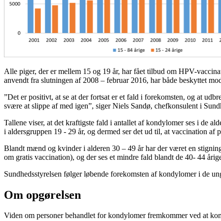
Alle piger, der er mellem 15 og 19 år, har fået tilbud om HPV-vacci
anvendt fra slutningen af 2008 – februar 2016, har både beskyttet m
”Det er positivt, at se at der fortsat er et fald i forekomsten, og at
svære at slippe af med igen”, siger Niels Sandø, chefkonsulent i Sun
Tallene viser, at det kraftigste fald i antallet af kondylomer ses i de
i aldersgruppen 19 - 29 år, og dermed ser det ud til, at vaccination 
Blandt mænd og kvinder i alderen 30 – 49 år har der været en stigning 
om gratis vaccination), og der ses et mindre fald blandt de 40- 44 år
Sundhedsstyrelsen følger løbende forekomsten af kondylomer i de ung
Om opgørelsen
Viden om personer behandlet for kondylomer fremkommer ved at kombin