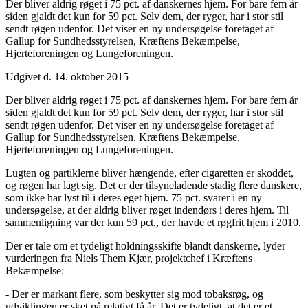
Der bliver aldrig røget i 75 pct. af danskernes hjem. For bare fem år
siden gjaldt det kun for 59 pct. Selv dem, der ryger, har i stor stil
sendt røgen udenfor. Det viser en ny undersøgelse foretaget af
Gallup for Sundhedsstyrelsen, Kræftens Bekæmpelse,
Hjerteforeningen og Lungeforeningen.
Udgivet d. 14. oktober 2015
Der bliver aldrig røget i 75 pct. af danskernes hjem. For bare fem år
siden gjaldt det kun for 59 pct. Selv dem, der ryger, har i stor stil
sendt røgen udenfor. Det viser en ny undersøgelse foretaget af
Gallup for Sundhedsstyrelsen, Kræftens Bekæmpelse,
Hjerteforeningen og Lungeforeningen.
Lugten og partiklerne bliver hængende, efter cigaretten er skoddet,
og røgen har lagt sig. Det er der tilsyneladende stadig flere danskere,
som ikke har lyst til i deres eget hjem. 75 pct. svarer i en ny
undersøgelse, at der aldrig bliver røget indendørs i deres hjem. Til
sammenligning var der kun 59 pct., der havde et røgfrit hjem i 2010.
Der er tale om et tydeligt holdningsskifte blandt danskerne, lyder
vurderingen fra Niels Them Kjær, projektchef i Kræftens
Bekæmpelse:
- Der er markant flere, som beskytter sig mod tobaksrøg, og
udviklingen er sket på relativt få år. Det er tydeligt, at det er et