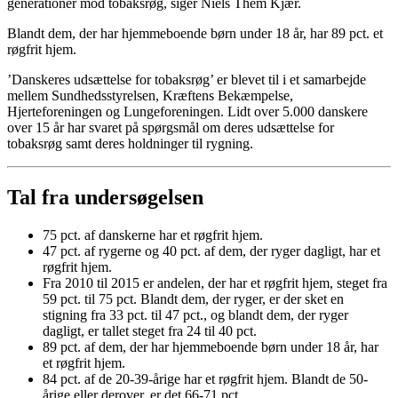
generationer mod tobaksrøg, siger Niels Them Kjær.
Blandt dem, der har hjemmeboende børn under 18 år, har 89 pct. et
røgfrit hjem.
’Danskeres udsættelse for tobaksrøg’ er blevet til i et samarbejde
mellem Sundhedsstyrelsen, Kræftens Bekæmpelse,
Hjerteforeningen og Lungeforeningen. Lidt over 5.000 danskere
over 15 år har svaret på spørgsmål om deres udsættelse for
tobaksrøg samt deres holdninger til rygning.
Tal fra undersøgelsen
75 pct. af danskerne har et røgfrit hjem.
47 pct. af rygerne og 40 pct. af dem, der ryger dagligt, har et
røgfrit hjem.
Fra 2010 til 2015 er andelen, der har et røgfrit hjem, steget fra
59 pct. til 75 pct. Blandt dem, der ryger, er der sket en
stigning fra 33 pct. til 47 pct., og blandt dem, der ryger
dagligt, er tallet steget fra 24 til 40 pct.
89 pct. af dem, der har hjemmeboende børn under 18 år, har
et røgfrit hjem.
84 pct. af de 20-39-årige har et røgfrit hjem. Blandt de 50-
årige eller derover, er det 66-71 pct.