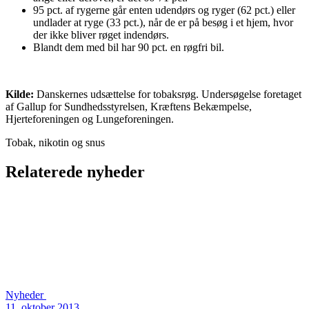
95 pct. af rygerne går enten udendørs og ryger (62 pct.) eller
undlader at ryge (33 pct.), når de er på besøg i et hjem, hvor
der ikke bliver røget indendørs.
Blandt dem med bil har 90 pct. en røgfri bil.
Kilde:
Danskernes udsættelse for tobaksrøg. Undersøgelse foretaget
af Gallup for Sundhedsstyrelsen, Kræftens Bekæmpelse,
Hjerteforeningen og Lungeforeningen.
Tobak, nikotin og snus
Relaterede nyheder
Nyheder
11. oktober 2013