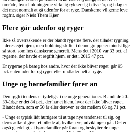
område, hvor holdningerne virkelig rykker sig i disse år, og i dag er
det mest normalt at gå udenfor for at ryge. Danskerne vil gerne leve
røgfrit, siger Niels Them Kjær.
Flere går udenfor og ryger
Ikke så overraskende er der blandt rygerne flere, der tillader rygning
i deres eget hjem, men holdningsskiftet i denne gruppe er mindst lige
så stort, som hos danskerne generelt. Mens det i 2010 var 33 pct. af
rygerne, der havde et røgfrit hjem, er det i 2015 47 pct.
Er rygerne på besøg hos andre, hvor der ikke bliver røget, går 95
pct. enten udenfor og ryger eller undlader helt at ryge.
Unge og børnefamilier fører an
Den røgfri tendens er tydeligst i de unge generationer. Blandt de 20-
39-årige er det 84 pct., der har et hjem, hvor der ikke bliver røget.
Blandt dem, som er 50 år eller derover, er det mellem 66 og 71 pct.
- Unge er typisk lidt hurtigere til at tage nye tendenser til sig, og
deres adfærd giver et billede af, hvilken vej udviklingen går. Det er
også glædeligt, at børnefamilier går foran og beskytter de unge