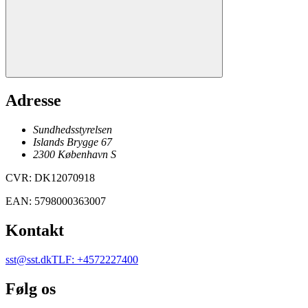
Adresse
Sundhedsstyrelsen
Islands Brygge 67
2300
København
S
CVR
:
DK12070918
EAN
:
5798000363007
Kontakt
sst@sst.dk
TLF
:
+4572227400
Følg os