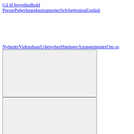
Gå til hovedindhold
Presse
Puljer
Inspektorrapporter
Selvbetjening
English
Nyheder
Vidensbase
Udgivelser
Høringer
Arrangementer
Om os