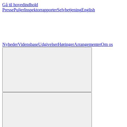
Gå til hovedindhold
Presse
Puljer
Inspektorrapporter
Selvbetjening
English
Nyheder
Vidensbase
Udgivelser
Høringer
Arrangementer
Om os